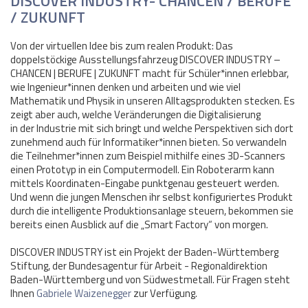
DISCOVER INDUSTRY- CHANCEN / BERUFE
/ ZUKUNFT
Von der virtuellen Idee bis zum realen Produkt: Das
doppelstöckige Ausstellungsfahrzeug DISCOVER INDUSTRY –
CHANCEN | BERUFE | ZUKUNFT macht für Schüler*innen erlebbar,
wie Ingenieur*innen denken und arbeiten und wie viel
Mathematik und Physik in unseren Alltagsprodukten stecken. Es
zeigt aber auch, welche Veränderungen die Digitalisierung
in der Industrie mit sich bringt und welche Perspektiven sich dort
zunehmend auch für Informatiker*innen bieten. So verwandeln
die Teilnehmer*innen zum Beispiel mithilfe eines 3D-Scanners
einen Prototyp in ein Computermodell. Ein Roboterarm kann
mittels Koordinaten-Eingabe punktgenau gesteuert werden.
Und wenn die jungen Menschen ihr selbst konfiguriertes Produkt
durch die intelligente Produktionsanlage steuern, bekommen sie
bereits einen Ausblick auf die „Smart Factory“ von morgen.
DISCOVER INDUSTRY ist ein Projekt der Baden-Württemberg
Stiftung, der Bundesagentur für Arbeit - Regionaldirektion
Baden-Württemberg und von Südwestmetall. Für Fragen steht
Ihnen
Gabriele Waizenegger
zur Verfügung.