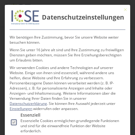
Skip
Men
Mit die
to
search
Datenschutzeinstellungen
main
content
Wir benötigen Ihre Zustimmung, bevor Sie unsere Website weiter
Category
besuchen können.
Lehrerfortbildungen
Wenn Sie unter 16 Jahre alt sind und Ihre Zustimmung zu freiwilligen
Diensten geben möchten, müssen Sie Ihre Erziehungsberechtigten
um Erlaubnis bitten.
Wir verwenden Cookies und andere Technologien auf unserer
Website. Einige von ihnen sind essenziell, während andere uns
helfen, diese Website und Ihre Erfahrung zu verbessern.
Personenbezogene Daten können verarbeitet werden (z. B. IP-
Adressen), z. B. für personalisierte Anzeigen und Inhalte oder
Anzeigen- und Inhaltsmessung.
Weitere Informationen über die
Verwendung Ihrer Daten finden Sie in unserer
Datenschutzerklärung
.
Sie können Ihre Auswahl jederzeit unter
Einstellungen
widerrufen oder anpassen.
Es folgt eine Liste der Service-Gruppen, für die e
Essenziell
Essenzielle Cookies ermöglichen grundlegende Funktionen
und sind für die einwandfreie Funktion der Website
erforderlich.