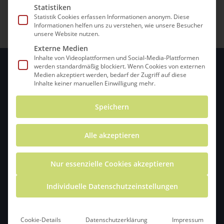
Statistiken
Statistik Cookies erfassen Informationen anonym. Diese
Informationen helfen uns zu verstehen, wie unsere Besucher
unsere Website nutzen.
Externe Medien
Inhalte von Videoplattformen und Social-Media-Plattformen
werden standardmäßig blockiert. Wenn Cookies von externen
Medien akzeptiert werden, bedarf der Zugriff auf diese
Inhalte keiner manuellen Einwilligung mehr.
Speichern
© 2022 ICSE
Impressum
|
Datenschutz
|
Newsletter
Alle akzeptieren
Internationale Website
|
E-Mail
|
Instagram
|
Nur essenzielle Cookies akzeptieren
LinkedIn
|
Twitter
Individuelle Datenschutzeinstellungen
Cookie-Details
Datenschutzerklärung
Impressum