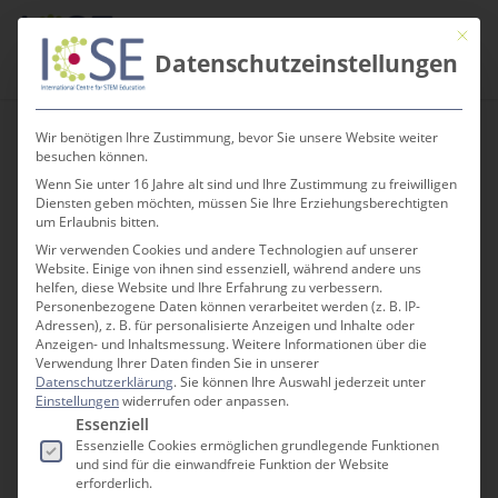
Skip
Men
Mit die
to
search
Datenschutzeinstellungen
main
content
Wir benötigen Ihre Zustimmung, bevor Sie unsere Website weiter
besuchen können.
Wenn Sie unter 16 Jahre alt sind und Ihre Zustimmung zu freiwilligen
Diensten geben möchten, müssen Sie Ihre Erziehungsberechtigten
um Erlaubnis bitten.
Wir verwenden Cookies und andere Technologien auf unserer
Website. Einige von ihnen sind essenziell, während andere uns
helfen, diese Website und Ihre Erfahrung zu verbessern.
Personenbezogene Daten können verarbeitet werden (z. B. IP-
Adressen), z. B. für personalisierte Anzeigen und Inhalte oder
Anzeigen- und Inhaltsmessung.
Weitere Informationen über die
Verwendung Ihrer Daten finden Sie in unserer
Datenschutzerklärung
.
Sie können Ihre Auswahl jederzeit unter
Einstellungen
widerrufen oder anpassen.
Es folgt eine Liste der Service-Gruppen, für die e
Essenziell
Essenzielle Cookies ermöglichen grundlegende Funktionen
und sind für die einwandfreie Funktion der Website
erforderlich.