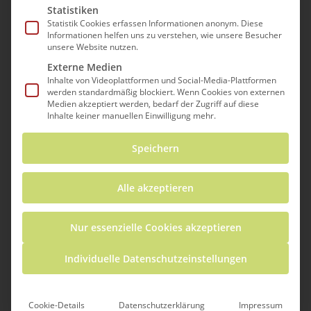
Statistiken
MÄDCHEN MACHEN MINT!
Statistik Cookies erfassen Informationen anonym. Diese
Informationen helfen uns zu verstehen, wie unsere Besucher
unsere Website nutzen.
Externe Medien
Inhalte von Videoplattformen und Social-Media-Plattformen
werden standardmäßig blockiert. Wenn Cookies von externen
Medien akzeptiert werden, bedarf der Zugriff auf diese
Inhalte keiner manuellen Einwilligung mehr.
Willkommen
Speichern
Alle akzeptieren
Mitmachen
Nur essenzielle Cookies akzeptieren
Individuelle Datenschutzeinstellungen
Über das Projekt GEM
Cookie-Details
Datenschutzerklärung
Impressum