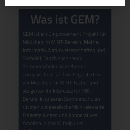
Was ist GEM?
GEM ist ein Empowerment Projekt für
Mädchen im MINT-Bereich (
M
athe,
I
nformatik,
N
aturwissenschaften und
T
echnik)! Durch spannende
Sommerschulen in mehreren
europäischen Ländern begeisterten
wir Mädchen für MINT-Fächer und
steigerten ihr Interesse für MINT-
Berufe. In unseren Sommerschulen
rückten wir gesellschaftlich relevante
Fragestellungen und kooperatives
Arbeiten in den Mittelpunkt.