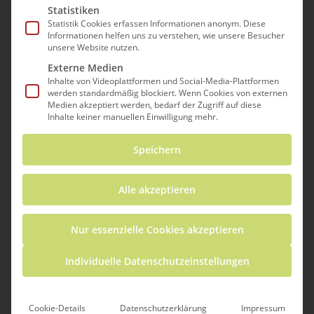
Projekt Education
Statistiken
Statistik Cookies erfassen Informationen anonym. Diese
3D
Informationen helfen uns zu verstehen, wie unsere Besucher
unsere Website nutzen.
Externe Medien
Inhalte von Videoplattformen und Social-Media-Plattformen
GRENZÜBERSCHREITENDES 3D-DRUCK-
werden standardmäßig blockiert. Wenn Cookies von externen
PROGRAMM FÜR DIE SONDERPÄDAGOGIK
Medien akzeptiert werden, bedarf der Zugriff auf diese
SOWIE DIE ALLGEMEINE UND BERUFLICHE
Inhalte keiner manuellen Einwilligung mehr.
BILDUNG
Speichern
Alle akzeptieren
Hintergrund
In der Sonderpädagogik stehen Schulen
Nur essenzielle Cookies akzeptieren
auf beiden Seiten des Oberrheins vor
Individuelle Datenschutzeinstellungen
ähnlichen
Herausforderungen: Sonderpädagogischer
und inklusiver Unterricht
Cookie-Details
Datenschutzerklärung
Impressum