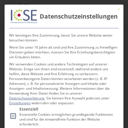
Skip
Men
Mit die
to
search
Datenschutzeinstellungen
main
content
Wir benötigen Ihre Zustimmung, bevor Sie unsere Website weiter
besuchen können.
Site web français
Wenn Sie unter 16 Jahre alt sind und Ihre Zustimmung zu freiwilligen
Diensten geben möchten, müssen Sie Ihre Erziehungsberechtigten
um Erlaubnis bitten.
Wir verwenden Cookies und andere Technologien auf unserer
Website. Einige von ihnen sind essenziell, während andere uns
helfen, diese Website und Ihre Erfahrung zu verbessern.
Personenbezogene Daten können verarbeitet werden (z. B. IP-
Adressen), z. B. für personalisierte Anzeigen und Inhalte oder
Anzeigen- und Inhaltsmessung.
Weitere Informationen über die
Verwendung Ihrer Daten finden Sie in unserer
Datenschutzerklärung
.
Sie können Ihre Auswahl jederzeit unter
Einstellungen
widerrufen oder anpassen.
Es folgt eine Liste der Service-Gruppen, für die e
Essenziell
Essenzielle Cookies ermöglichen grundlegende Funktionen
Willkommen beim
und sind für die einwandfreie Funktion der Website
erforderlich.