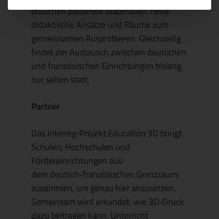
brauchen passende Materialien, neue
didaktische Ansätze und Räume zum
gemeinsamen Ausprobieren. Gleichzeitig
findet der Austausch zwischen deutschen
und französischen Einrichtungen bislang
nur selten statt.
Partner
Das Interreg
‑
Projekt
Education 3D
bringt
Schulen, Hochschulen und
Fördereinrichtungen aus
dem deutsch
‑
französischen Grenzraum
zusammen, um genau hier anzusetzen.
Gemeinsam wird erkundet, wie 3D
‑
Druck
dazu beitragen kann, Unterricht