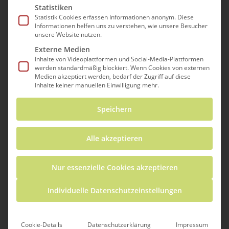
Statistiken
Statistik Cookies erfassen Informationen anonym. Diese
Informationen helfen uns zu verstehen, wie unsere Besucher
unsere Website nutzen.
Externe Medien
Inhalte von Videoplattformen und Social-Media-Plattformen
werden standardmäßig blockiert. Wenn Cookies von externen
Medien akzeptiert werden, bedarf der Zugriff auf diese
Inhalte keiner manuellen Einwilligung mehr.
Speichern
Was gibt’s?
Alle akzeptieren
Der 3Druckraum ist eine offene 3D-Druck-
Werkstatt nach dem Konzept eines
Nur essenzielle Cookies akzeptieren
„Makerspaces“. Hier dreht sich alles rund um
die Themen 3D-Design und 3D-Druck:
Individuelle Datenschutzeinstellungen
Schüler*innen, Lehrkräfte und Familien
können den Raum und die Materialien
nutzen, um ihren eigenen Ideen
Cookie-Details
Datenschutzerklärung
Impressum