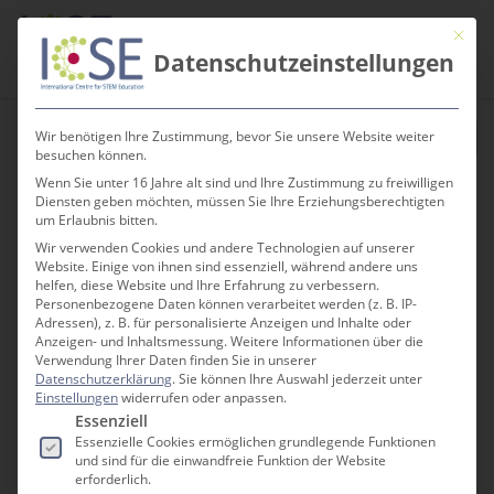
Te
Skip
Men
Mit die
to
search
Datenschutzeinstellungen
main
content
Wir benötigen Ihre Zustimmung, bevor Sie unsere Website weiter
besuchen können.
Wenn Sie unter 16 Jahre alt sind und Ihre Zustimmung zu freiwilligen
Diensten geben möchten, müssen Sie Ihre Erziehungsberechtigten
« Alle Veranstaltungen
um Erlaubnis bitten.
Wir verwenden Cookies und andere Technologien auf unserer
Website. Einige von ihnen sind essenziell, während andere uns
helfen, diese Website und Ihre Erfahrung zu verbessern.
3Druckraum
Personenbezogene Daten können verarbeitet werden (z. B. IP-
Adressen), z. B. für personalisierte Anzeigen und Inhalte oder
Mitmachnachmittage
Anzeigen- und Inhaltsmessung.
Weitere Informationen über die
Verwendung Ihrer Daten finden Sie in unserer
11. November @ 15:00
-
17:00
Datenschutzerklärung
.
Sie können Ihre Auswahl jederzeit unter
Einstellungen
widerrufen oder anpassen.
Es folgt eine Liste der Service-Gruppen, für die e
Essenziell
Essenzielle Cookies ermöglichen grundlegende Funktionen
und sind für die einwandfreie Funktion der Website
erforderlich.