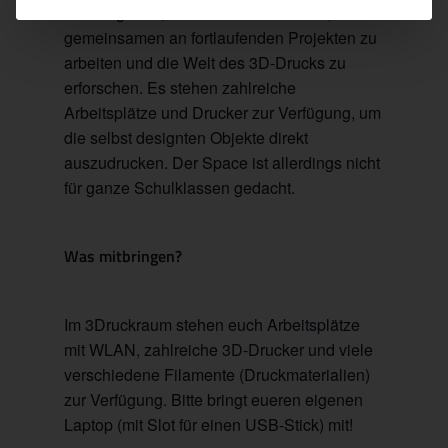
nachzugehen, Modelle zu entwickeln, um
gemeinsamen an fortlaufenden Projekten zu
arbeiten und die Welt des 3D-Drucks zu
erforschen. Es stehen zahlreiche
Arbeitsplätze und Drucker zur Verfügung, um
die selbst designten Objekte direkt
auszudrucken. Der Space ist allerdings nicht
für ganze Schulklassen gedacht.
Was mitbringen?
Im 3Druckraum stehen euch Arbeitsplätze
mit WLAN, zahlreiche 3D-Drucker und viele
verschiedene Filamente (Druckmaterialien)
zur Verfügung. Bitte bringt eueren eigenen
Laptop (mit Slot für einen USB-Stick) mit!