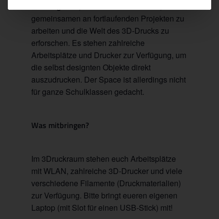
nachzugehen, Modelle zu entwickeln, um
gemeinsamen an fortlaufenden Projekten zu
arbeiten und die Welt des 3D-Drucks zu
erforschen. Es stehen zahlreiche
Arbeitsplätze und Drucker zur Verfügung, um
die selbst designten Objekte direkt
auszudrucken. Der Space ist allerdings nicht
für ganze Schulklassen gedacht.
Was mitbringen?
Im 3Druckraum stehen euch Arbeitsplätze
mit WLAN, zahlreiche 3D-Drucker und viele
verschiedene Filamente (Druckmaterialien)
zur Verfügung. Bitte bringt eueren eigenen
Laptop (mit Slot für einen USB-Stick) mit!