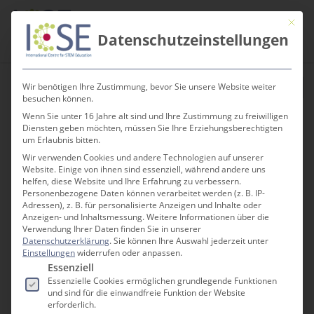
Te
Skip
Men
Mit die
to
search
Datenschutzeinstellungen
main
content
Wir benötigen Ihre Zustimmung, bevor Sie unsere Website weiter
besuchen können.
Wenn Sie unter 16 Jahre alt sind und Ihre Zustimmung zu freiwilligen
Diensten geben möchten, müssen Sie Ihre Erziehungsberechtigten
« Alle Veranstaltungen
um Erlaubnis bitten.
Wir verwenden Cookies und andere Technologien auf unserer
Website. Einige von ihnen sind essenziell, während andere uns
helfen, diese Website und Ihre Erfahrung zu verbessern.
3Druckraum
Personenbezogene Daten können verarbeitet werden (z. B. IP-
Adressen), z. B. für personalisierte Anzeigen und Inhalte oder
Mitmachnachmittage
Anzeigen- und Inhaltsmessung.
Weitere Informationen über die
Verwendung Ihrer Daten finden Sie in unserer
5. Mai 2027 @ 15:00
-
17:00
Datenschutzerklärung
.
Sie können Ihre Auswahl jederzeit unter
Einstellungen
widerrufen oder anpassen.
Es folgt eine Liste der Service-Gruppen, für die e
Essenziell
Essenzielle Cookies ermöglichen grundlegende Funktionen
und sind für die einwandfreie Funktion der Website
erforderlich.