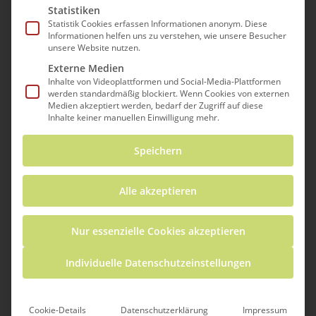
Statistiken
Statistik Cookies erfassen Informationen anonym. Diese
Informationen helfen uns zu verstehen, wie unsere Besucher
unsere Website nutzen.
Externe Medien
Inhalte von Videoplattformen und Social-Media-Plattformen
werden standardmäßig blockiert. Wenn Cookies von externen
Medien akzeptiert werden, bedarf der Zugriff auf diese
Inhalte keiner manuellen Einwilligung mehr.
Speichern
Was gibt’s?
Alle akzeptieren
Der 3Druckraum ist eine offene 3D-Druck-
Werkstatt nach dem Konzept eines
Nur essenzielle Cookies akzeptieren
„Makerspaces“. Hier dreht sich alles rund um
die Themen 3D-Design und 3D-Druck:
Individuelle Datenschutzeinstellungen
Schüler*innen, Lehrkräfte und Familien
können den Raum und die Materialien
nutzen, um ihren eigenen Ideen
Cookie-Details
Datenschutzerklärung
Impressum