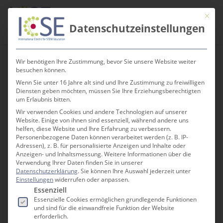
Skip
Men
Mit die
to
search
Datenschutzeinstellungen
main
content
Wir benötigen Ihre Zustimmung, bevor Sie unsere Website weiter
besuchen können.
Wenn Sie unter 16 Jahre alt sind und Ihre Zustimmung zu freiwilligen
Diensten geben möchten, müssen Sie Ihre Erziehungsberechtigten
Zurück
um Erlaubnis bitten.
Wir verwenden Cookies und andere Technologien auf unserer
Website. Einige von ihnen sind essenziell, während andere uns
helfen, diese Website und Ihre Erfahrung zu verbessern.
Personenbezogene Daten können verarbeitet werden (z. B. IP-
Adressen), z. B. für personalisierte Anzeigen und Inhalte oder
Anzeigen- und Inhaltsmessung.
Weitere Informationen über die
Verwendung Ihrer Daten finden Sie in unserer
Datenschutzerklärung
.
Sie können Ihre Auswahl jederzeit unter
Die Tassen im Regal
Einstellungen
widerrufen oder anpassen.
Es folgt eine Liste der Service-Gruppen, für die e
Essenziell
Essenzielle Cookies ermöglichen grundlegende Funktionen
und sind für die einwandfreie Funktion der Website
DER DIGITALE MATHEMATIK ESCAPEROOM
erforderlich.