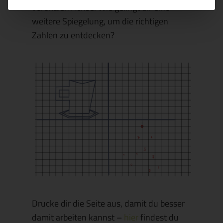
vertikalen Achse. Wie gelingt dir eine
weitere Spiegelung, um die richtigen
Zahlen zu entdecken?
Drucke dir die Seite aus, damit du besser
damit arbeiten kannst –
hier
findest du