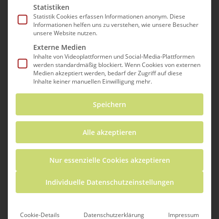
Statistiken
Statistik Cookies erfassen Informationen anonym. Diese
Informationen helfen uns zu verstehen, wie unsere Besucher
Im Regal steht eine Kaffeetasse. Sie steht
unsere Website nutzen.
vor einem Spiegel, doch du kannst das
Externe Medien
Inhalte von Videoplattformen und Social-Media-Plattformen
Spiegelbild nicht erkennen. „Die Lösung
werden standardmäßig blockiert. Wenn Cookies von externen
Medien akzeptiert werden, bedarf der Zugriff auf diese
befindet sich in der Tasse!“, steht am
Inhalte keiner manuellen Einwilligung mehr.
Spiegel geschrieben. Weiter unten im
Spiegel sind Zahlen zu erkennen. Doch
Speichern
welche der Zahlen ist die Lösung? Dazu
musst du wohl mit einigem Geschick
Alle akzeptieren
vorgehen und die Tasse selbstständig
spiegeln, um zu sehen, welche
Nur essenzielle Cookies akzeptieren
Lösungszahl sich
in
der Öffnung der
Individuelle Datenschutzeinstellungen
Tasse
befindet.
Spiegel die Kaffeetasse zuerst an der
Cookie-Details
Datenschutzerklärung
Impressum