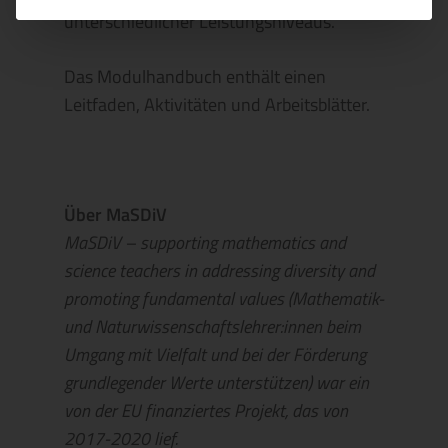
unterschiedlicher Leistungsniveaus.
Das Modulhandbuch enthält einen
Leitfaden, Aktivitäten und Arbeitsblätter.
Über MaSDiV
MaSDiV – supporting mathematics and
science teachers in addressing diversity and
promoting fundamental values (Mathematik-
und Naturwissenschaftslehrer:innen beim
Umgang mit Vielfalt und bei der Förderung
grundlegender Werte unterstützen) war ein
von der EU finanziertes Projekt, das von
2017-2020 lief.