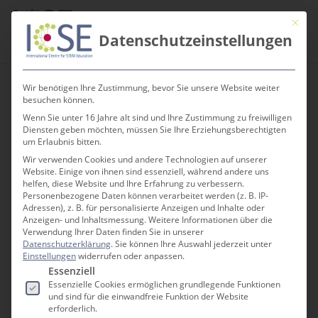
Skip
Men
Mit die
to
search
Datenschutzeinstellungen
main
content
Wir benötigen Ihre Zustimmung, bevor Sie unsere Website weiter
besuchen können.
Wenn Sie unter 16 Jahre alt sind und Ihre Zustimmung zu freiwilligen
MaSDiV Modul 1 –
Diensten geben möchten, müssen Sie Ihre Erziehungsberechtigten
um Erlaubnis bitten.
Leistungsbezogene
Wir verwenden Cookies und andere Technologien auf unserer
Website. Einige von ihnen sind essenziell, während andere uns
Diversität
helfen, diese Website und Ihre Erfahrung zu verbessern.
Personenbezogene Daten können verarbeitet werden (z. B. IP-
Adressen), z. B. für personalisierte Anzeigen und Inhalte oder
Anzeigen- und Inhaltsmessung.
Weitere Informationen über die
Verwendung Ihrer Daten finden Sie in unserer
Datenschutzerklärung
.
Sie können Ihre Auswahl jederzeit unter
Einstellungen
widerrufen oder anpassen.
Es folgt eine Liste der Service-Gruppen, für die e
Essenziell
Essenzielle Cookies ermöglichen grundlegende Funktionen
und sind für die einwandfreie Funktion der Website
erforderlich.