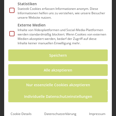
Statistiken
Statistik Cookies erfassen Informationen anonym. Diese
Informationen helfen uns zu verstehen, wie unsere Besucher
unsere Website nutzen.
Externe Medien
Inhalte von Videoplattformen und Social-Media-Plattformen
werden standardmäßig blockiert. Wenn Cookies von externen
Medien akzeptiert werden, bedarf der Zugriff auf diese
Inhalte keiner manuellen Einwilligung mehr.
Modul 1 befasst sich mit der
Speichern
Leistungsvielfalt im
naturwissenschaftlichen und
mathematischen Unterricht. Die
Alle akzeptieren
Teilnehmer:innen erhalten Einblicke in die
Vorbereitung inklusiver Unterrichtspläne,
Nur essenzielle Cookies akzeptieren
die Neugestaltung von Materialien mit
Individuelle Datenschutzeinstellungen
Merkmalen des forschenden Lernens
(Inquiry-Based Learning) und den Einsatz
gezielter Lehrmethoden zur Förderung
Cookie-Details
Datenschutzerklärung
Impressum