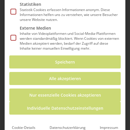
Statistiken
Statistik Cookies erfassen Informationen anonym. Diese
Informationen helfen uns zu verstehen, wie unsere Besucher
unsere Website nutzen.
Externe Medien
Inhalte von Videoplattformen und Social-Media-Plattformen
werden standardmäßig blockiert. Wenn Cookies von externen
Medien akzeptiert werden, bedarf der Zugriff auf diese
Inhalte keiner manuellen Einwilligung mehr.
Dieses Modul betrachtet, wie Elemente
Speichern
forschenden und entdeckenden Lernens
beim Vermitteln mathematisch-
naturwissenschaftlicher Inhalte eingesetzt
Alle akzeptieren
werden können. Traditionellerweise
werden Inhalt und Elemente
Nur essenzielle Cookies akzeptieren
prozessbezogener Kompetenzen separat
Individuelle Datenschutzeinstellungen
unterrichtet: wir vermitteln Inhalte im
Sinne von Fakten und Fertigkeiten, die
nachgemacht und beherrscht werden
Cookie-Details
Datenschutzerklärung
Impressum