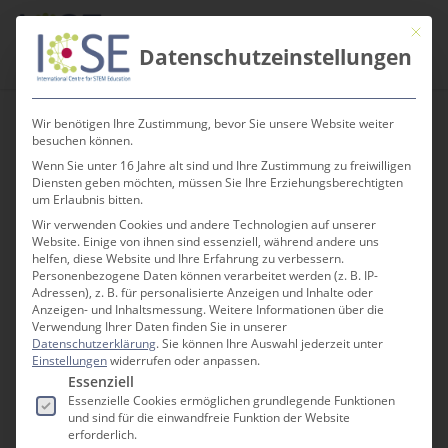
Skip
Men
Mit die
to
search
Datenschutzeinstellungen
main
content
Wir benötigen Ihre Zustimmung, bevor Sie unsere Website weiter
besuchen können.
Wenn Sie unter 16 Jahre alt sind und Ihre Zustimmung zu freiwilligen
Primas Modul 3 –
Diensten geben möchten, müssen Sie Ihre Erziehungsberechtigten
um Erlaubnis bitten.
Inhalte forschend
Wir verwenden Cookies und andere Technologien auf unserer
Website. Einige von ihnen sind essenziell, während andere uns
lernen
helfen, diese Website und Ihre Erfahrung zu verbessern.
Personenbezogene Daten können verarbeitet werden (z. B. IP-
Adressen), z. B. für personalisierte Anzeigen und Inhalte oder
Anzeigen- und Inhaltsmessung.
Weitere Informationen über die
Verwendung Ihrer Daten finden Sie in unserer
Datenschutzerklärung
.
Sie können Ihre Auswahl jederzeit unter
Einstellungen
widerrufen oder anpassen.
Es folgt eine Liste der Service-Gruppen, für die e
Essenziell
Essenzielle Cookies ermöglichen grundlegende Funktionen
und sind für die einwandfreie Funktion der Website
erforderlich.