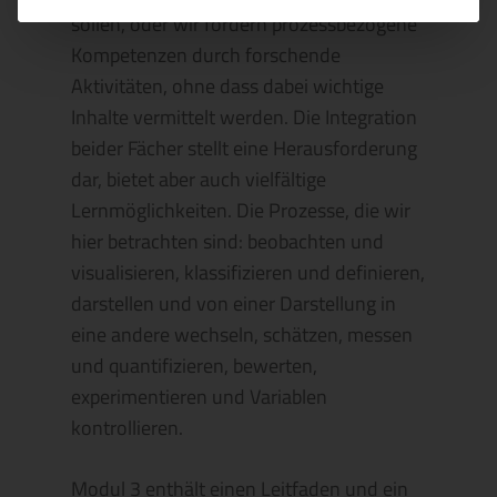
sollen, oder wir fördern prozessbezogene
Kompetenzen durch forschende
Aktivitäten, ohne dass dabei wichtige
Inhalte vermittelt werden. Die Integration
beider Fächer stellt eine Herausforderung
dar, bietet aber auch vielfältige
Lernmöglichkeiten. Die Prozesse, die wir
hier betrachten sind: beobachten und
visualisieren, klassifizieren und definieren,
darstellen und von einer Darstellung in
eine andere wechseln, schätzen, messen
und quantifizieren, bewerten,
experimentieren und Variablen
kontrollieren.
Modul 3 enthält einen Leitfaden und ein