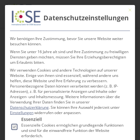
Skip
Men
Mit die
to
search
Datenschutzeinstellungen
main
content
Wir benötigen Ihre Zustimmung, bevor Sie unsere Website weiter
besuchen können.
Wenn Sie unter 16 Jahre alt sind und Ihre Zustimmung zu freiwilligen
Work@STEM – Zu
Diensten geben möchten, müssen Sie Ihre Erziehungsberechtigten
um Erlaubnis bitten.
jung für
Wir verwenden Cookies und andere Technologien auf unserer
Website. Einige von ihnen sind essenziell, während andere uns
Berufsbezüge?
helfen, diese Website und Ihre Erfahrung zu verbessern.
Personenbezogene Daten können verarbeitet werden (z. B. IP-
Adressen), z. B. für personalisierte Anzeigen und Inhalte oder
Anzeigen- und Inhaltsmessung.
Weitere Informationen über die
Verwendung Ihrer Daten finden Sie in unserer
Datenschutzerklärung
.
Sie können Ihre Auswahl jederzeit unter
Einstellungen
widerrufen oder anpassen.
Es folgt eine Liste der Service-Gruppen, für die e
Essenziell
Essenzielle Cookies ermöglichen grundlegende Funktionen
und sind für die einwandfreie Funktion der Website
erforderlich.