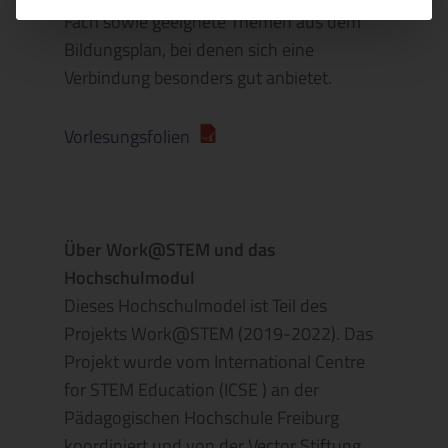
Fach sowie geeignete Themen aus dem
Bildungsplan, bei denen sich eine
Verbindung besonders gut anbietet.
Vorlesungsfolien
Über Work@STEM und das
Hochschulmodul
Dieses Hochschulmodel ist Teil des
Projekts Work@STEM (2019-2022). Das
Projekt wurde vom International Centre
for STEM Education (ICSE ) an der
Pädagogischen Hochschule Freiburg
koordiniert und von der Vector Stiftung