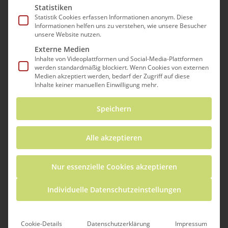
Statistiken
Statistik Cookies erfassen Informationen anonym. Diese
Informationen helfen uns zu verstehen, wie unsere Besucher
unsere Website nutzen.
Externe Medien
Inhalte von Videoplattformen und Social-Media-Plattformen
werden standardmäßig blockiert. Wenn Cookies von externen
Medien akzeptiert werden, bedarf der Zugriff auf diese
Inhalte keiner manuellen Einwilligung mehr.
Berufe in der Lebenswelt von Kindern:
Speichern
Diese Sitzung beleuchtet, wie Kinder
Berufe in Rollenspielen oder Büchern
aufgreifen und ab wann berufsbezogene
Alle akzeptieren
Kompetenzen im Unterricht sinnvoll
thematisiert werden können. Im
Nur essenzielle Cookies akzeptieren
Anschluss reflektieren die Studierenden
Individuelle Datenschutzeinstellungen
den virtuellen Firmenbesuch des
Schülerlabors von ROCHE und erarbeiten
konkrete Anknüpfungspunkte zu ihrem
Cookie-Details
Datenschutzerklärung
Impressum