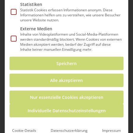
Statistiken
Statistik Cookies erfassen Informationen anonym. Diese
Du bist Wissenschaftler*in eines großen
Informationen helfen uns zu verstehen, wie unsere Besucher
internationalen Forschungsteams zur
unsere Website nutzen.
Atomphysik. Das gesamte Team hat sich das
Externe Medien
Inhalte von Videoplattformen und Social-Media-Plattformen
Ziel gesetzt den Aufbau eines Atoms noch
werden standardmäßig blockiert. Wenn Cookies von externen
genauer zu untersuchen. In der
Medien akzeptiert werden, bedarf der Zugriff auf diese
Inhalte keiner manuellen Einwilligung mehr.
internationalen Forschungsgruppe werden
zunächst Fragen gestellt und Hypothesen
Speichern
zum genaueren Atomaufbau formuliert. Um
die Hypothesen zu bestätigen werden
Alle akzeptieren
mehrere groß angelegte Beschleuniger-
Experimente geplant. Jede regionale
Nur essenzielle Cookies akzeptieren
Forschungsgruppe übernimmt dabei die
Verantwortung für ein Experiment. Zur
Individuelle Datenschutzeinstellungen
Finanzierung des Beschleuniger-
Experimentes schreibt Ihr mehrere Anträge
Cookie-Details
Datenschutzerklärung
Impressum