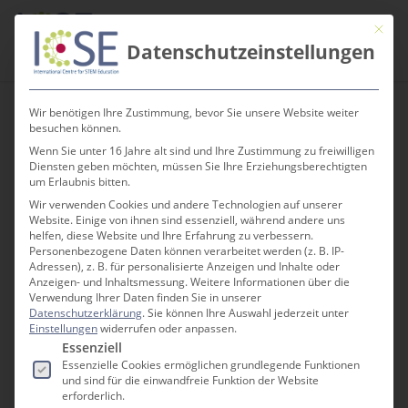
Skip
Men
Mit die
to
search
Datenschutzeinstellungen
main
content
Wir benötigen Ihre Zustimmung, bevor Sie unsere Website weiter
besuchen können.
Wenn Sie unter 16 Jahre alt sind und Ihre Zustimmung zu freiwilligen
Aufbau der Materie
Diensten geben möchten, müssen Sie Ihre Erziehungsberechtigten
um Erlaubnis bitten.
– Black Box
Wir verwenden Cookies und andere Technologien auf unserer
Website. Einige von ihnen sind essenziell, während andere uns
Experiment
helfen, diese Website und Ihre Erfahrung zu verbessern.
Personenbezogene Daten können verarbeitet werden (z. B. IP-
Adressen), z. B. für personalisierte Anzeigen und Inhalte oder
Anzeigen- und Inhaltsmessung.
Weitere Informationen über die
Verwendung Ihrer Daten finden Sie in unserer
Datenschutzerklärung
.
Sie können Ihre Auswahl jederzeit unter
Einstellungen
widerrufen oder anpassen.
Es folgt eine Liste der Service-Gruppen, für die e
Essenziell
Essenzielle Cookies ermöglichen grundlegende Funktionen
und sind für die einwandfreie Funktion der Website
erforderlich.