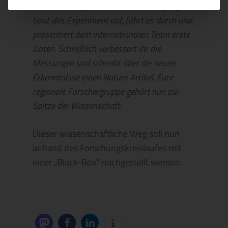
zur Idee der experimentellen Bestätigung. Ihr
baut das E
xperiment auf, führt es durch und
präsentiert dem internationalen Team erste
Daten. Schließlich verbessert ihr die
Messungen und schreibt über die neuen
Erkenntnisse einen Nature Artikel. Eure
regionale Forschergruppe gehört nun zur
Spitze der Wissenschaft.
Dieser wissenschaftliche Weg soll nun
anhand des Forschungskreislaufes mit
einer „Black-Box“ nachgestellt werden.