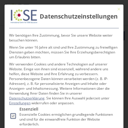
Te
Skip
Men
Mit die
to
search
Datenschutzeinstellungen
main
content
Wir benötigen Ihre Zustimmung, bevor Sie unsere Website weiter
besuchen können.
Wenn Sie unter 16 Jahre alt sind und Ihre Zustimmung zu freiwilligen
Diensten geben möchten, müssen Sie Ihre Erziehungsberechtigten
« Alle Veranstaltungen
um Erlaubnis bitten.
Wir verwenden Cookies und andere Technologien auf unserer
Website. Einige von ihnen sind essenziell, während andere uns
helfen, diese Website und Ihre Erfahrung zu verbessern.
Diese Veranstaltung hat bereits
Personenbezogene Daten können verarbeitet werden (z. B. IP-
stattgefunden.
Adressen), z. B. für personalisierte Anzeigen und Inhalte oder
Anzeigen- und Inhaltsmessung.
Weitere Informationen über die
Verwendung Ihrer Daten finden Sie in unserer
Datenschutzerklärung
.
Sie können Ihre Auswahl jederzeit unter
3Druckraum
Einstellungen
widerrufen oder anpassen.
Es folgt eine Liste der Service-Gruppen, für die e
Essenziell
Mitmachnachmittage
Essenzielle Cookies ermöglichen grundlegende Funktionen
und sind für die einwandfreie Funktion der Website
13. August 2025 @ 15:00
-
17:00
erforderlich.