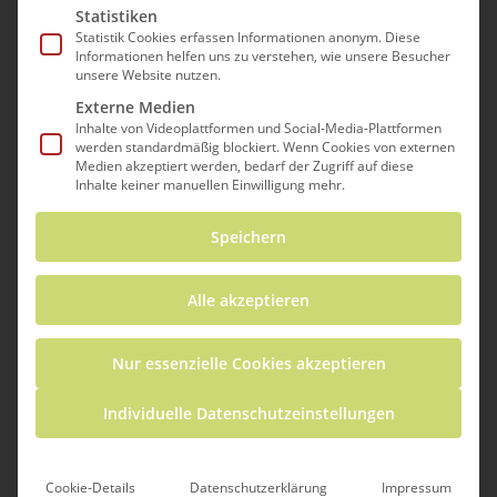
Statistiken
Statistik Cookies erfassen Informationen anonym. Diese
Informationen helfen uns zu verstehen, wie unsere Besucher
unsere Website nutzen.
Externe Medien
Inhalte von Videoplattformen und Social-Media-Plattformen
werden standardmäßig blockiert. Wenn Cookies von externen
Medien akzeptiert werden, bedarf der Zugriff auf diese
Inhalte keiner manuellen Einwilligung mehr.
Speichern
Alle akzeptieren
Was gibt’s?
Nur essenzielle Cookies akzeptieren
Der 3Druckraum ist eine offene 3D-Druck-
Individuelle Datenschutzeinstellungen
Werkstatt nach dem Konzept eines
„Makerspaces“. Hier dreht sich alles rund um
Cookie-Details
Datenschutzerklärung
Impressum