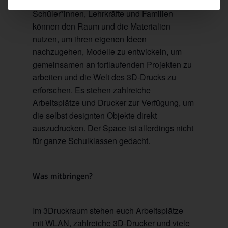
die Themen 3D-Design und 3D-Druck:
Schüler*innen, Lehrkräfte und Familien
können den Raum und die Materialien
nutzen, um ihren eigenen Ideen
nachzugehen, Modelle zu entwickeln, um
gemeinsamen an fortlaufenden Projekten zu
arbeiten und die Welt des 3D-Drucks zu
erforschen. Es stehen zahlreiche
Arbeitsplätze und Drucker zur Verfügung, um
die selbst designten Objekte direkt
auszudrucken. Der Space ist allerdings nicht
für ganze Schulklassen gedacht.
Was mitbringen?
Im 3Druckraum stehen euch Arbeitsplätze
mit WLAN, zahlreiche 3D-Drucker und viele