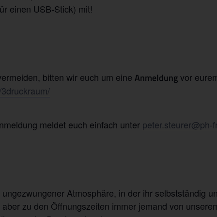
für einen USB-Stick) mit!
rmeiden, bitten wir euch um eine
vor eurem
Anmeldung
de/3druckraum/
Anmeldung meldet euch einfach unter
peter.steurer@ph-f
t ungezwungener Atmosphäre, in der ihr selbstständig u
uch aber zu den Öffnungszeiten immer jemand von unsere