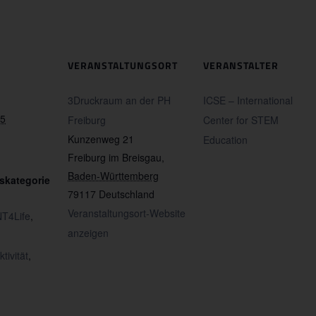
VERANSTALTUNGSORT
VERANSTALTER
3Druckraum an der PH
ICSE – International
25
Freiburg
Center for STEM
Kunzenweg 21
Education
Freiburg im Breisgau
,
Baden-Württemberg
skategorie
79117
Deutschland
Veranstaltungsort-Website
T4Life
,
anzeigen
tivität
,