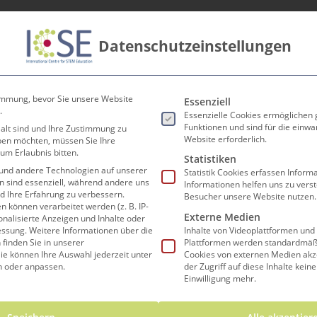
Datenschutzeinstellungen
innen
Lehrer*innen
Forschen und Lehren
Koop
ermi
Es folgt eine Liste der Ser
immung, bevor Sie unsere Website
Essenziell
.
Essenzielle Cookies ermöglichen
Funktionen und sind für die einwa
 alt sind und Ihre Zustimmung zu
Website erforderlich.
eben möchten, müssen Sie Ihre
um Erlaubnis bitten.
Statistiken
und andere Technologien auf unserer
Statistik Cookies erfassen Infor
en sind essenziell, während andere uns
Informationen helfen uns zu vers
nd Ihre Erfahrung zu verbessern.
Besucher unsere Website nutzen.
können verarbeitet werden (z. B. IP-
Externe Medien
sonalisierte Anzeigen und Inhalte oder
essung.
Weitere Informationen über die
Inhalte von Videoplattformen und
finden Sie in unserer
Plattformen werden standardmäßi
ie können Ihre Auswahl jederzeit unter
Cookies von externen Medien akz
n oder anpassen.
der Zugriff auf diese Inhalte kein
Einwilligung mehr.