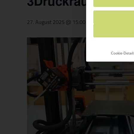
3Druckraum Mitm
27. August 2025 @ 15:00
-
17:00
Wiederk
Cookie-Detail