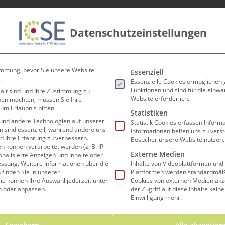
Datenschutzeinstellungen
innen
Lehrer*innen
Forschen und Lehren
Koop
ermi
Es folgt eine Liste der Ser
immung, bevor Sie unsere Website
Essenziell
.
Essenzielle Cookies ermöglichen
Funktionen und sind für die einwa
 alt sind und Ihre Zustimmung zu
Website erforderlich.
eben möchten, müssen Sie Ihre
um Erlaubnis bitten.
Statistiken
und andere Technologien auf unserer
Statistik Cookies erfassen Infor
en sind essenziell, während andere uns
Informationen helfen uns zu vers
nd Ihre Erfahrung zu verbessern.
Besucher unsere Website nutzen.
können verarbeitet werden (z. B. IP-
Externe Medien
sonalisierte Anzeigen und Inhalte oder
essung.
Weitere Informationen über die
Inhalte von Videoplattformen und
finden Sie in unserer
Plattformen werden standardmäßi
ie können Ihre Auswahl jederzeit unter
Cookies von externen Medien akz
achnachmittage
n oder anpassen.
der Zugriff auf diese Inhalte kein
Einwilligung mehr.