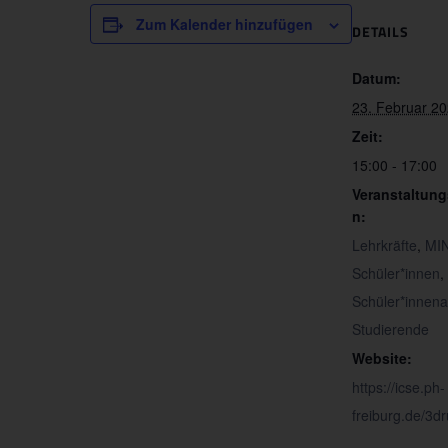
Zum Kalender hinzufügen
DETAILS
Datum:
23. Februar 2
Zeit:
15:00 - 17:00
Veranstaltung
n:
Lehrkräfte
,
MIN
Schüler*innen
,
Schüler*innenak
Studierende
Website:
https://icse.ph-
freiburg.de/3d