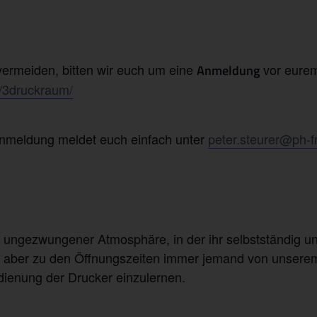
rmeiden, bitten wir euch um eine
vor eurem
Anmeldung
de/3druckraum/
Anmeldung meldet euch einfach unter
peter.steurer@ph-f
t ungezwungener Atmosphäre, in der ihr selbstständig u
uch aber zu den Öffnungszeiten immer jemand von unsere
dienung der Drucker einzulernen.