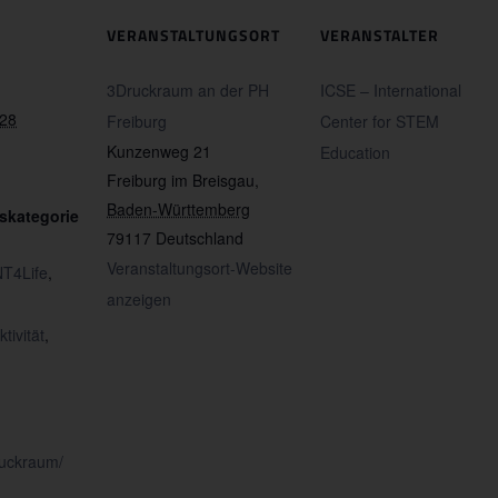
VERANSTALTUNGSORT
VERANSTALTER
3Druckraum an der PH
ICSE – International
028
Freiburg
Center for STEM
Kunzenweg 21
Education
Freiburg im Breisgau
,
Baden-Württemberg
skategorie
79117
Deutschland
Veranstaltungsort-Website
T4Life
,
anzeigen
tivität
,
ruckraum/