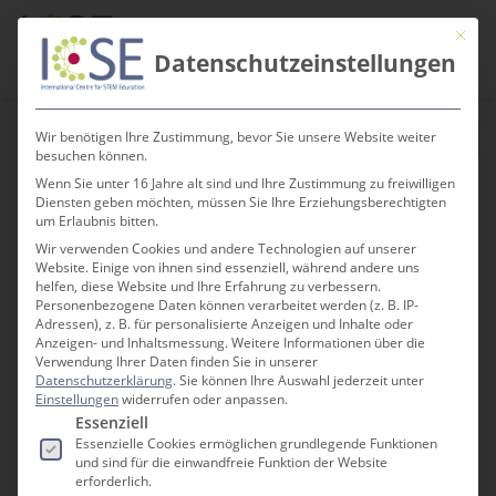
Te
Skip
Men
Mit die
to
search
Datenschutzeinstellungen
main
content
Wir benötigen Ihre Zustimmung, bevor Sie unsere Website weiter
besuchen können.
Wenn Sie unter 16 Jahre alt sind und Ihre Zustimmung zu freiwilligen
Diensten geben möchten, müssen Sie Ihre Erziehungsberechtigten
« Alle Veranstaltungen
um Erlaubnis bitten.
Wir verwenden Cookies und andere Technologien auf unserer
Website. Einige von ihnen sind essenziell, während andere uns
helfen, diese Website und Ihre Erfahrung zu verbessern.
3Druckraum
Personenbezogene Daten können verarbeitet werden (z. B. IP-
Adressen), z. B. für personalisierte Anzeigen und Inhalte oder
Mitmachnachmittage
Anzeigen- und Inhaltsmessung.
Weitere Informationen über die
Verwendung Ihrer Daten finden Sie in unserer
8. März 2028 @ 15:00
-
17:00
Datenschutzerklärung
.
Sie können Ihre Auswahl jederzeit unter
Einstellungen
widerrufen oder anpassen.
Es folgt eine Liste der Service-Gruppen, für die e
Essenziell
Essenzielle Cookies ermöglichen grundlegende Funktionen
und sind für die einwandfreie Funktion der Website
erforderlich.