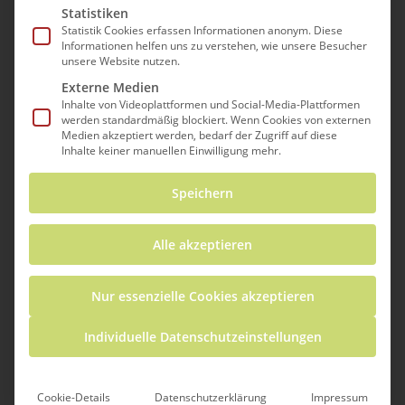
Statistiken
Statistik Cookies erfassen Informationen anonym. Diese
Informationen helfen uns zu verstehen, wie unsere Besucher
unsere Website nutzen.
Externe Medien
Inhalte von Videoplattformen und Social-Media-Plattformen
werden standardmäßig blockiert. Wenn Cookies von externen
Medien akzeptiert werden, bedarf der Zugriff auf diese
Inhalte keiner manuellen Einwilligung mehr.
Speichern
Was gibt’s?
Alle akzeptieren
Der 3Druckraum ist eine offene 3D-Druck-
Werkstatt nach dem Konzept eines
Nur essenzielle Cookies akzeptieren
„Makerspaces“. Hier dreht sich alles rund um
die Themen 3D-Design und 3D-Druck:
Individuelle Datenschutzeinstellungen
Schüler*innen, Lehrkräfte und Familien
können den Raum und die Materialien
nutzen, um ihren eigenen Ideen
Cookie-Details
Datenschutzerklärung
Impressum