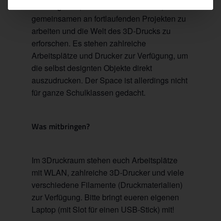
nachzugehen, Modelle zu entwickeln, um
gemeinsamen an fortlaufenden Projekten zu
arbeiten und die Welt des 3D-Drucks zu
erforschen. Es stehen zahlreiche
Arbeitsplätze und Drucker zur Verfügung, um
die selbst designten Objekte direkt
auszudrucken. Der Space ist allerdings nicht
für ganze Schulklassen gedacht.
Was mitbringen?
Im 3Druckraum stehen euch Arbeitsplätze
mit WLAN, zahlreiche 3D-Drucker und viele
verschiedene Filamente (Druckmaterialien)
zur Verfügung. Bitte bringt eueren eigenen
Laptop (mit Slot für einen USB-Stick) mit!