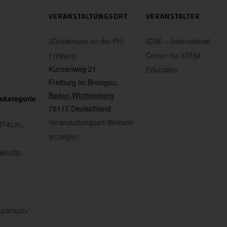
VERANSTALTUNGSORT
VERANSTALTER
3Druckraum an der PH
ICSE – International
Freiburg
Center for STEM
Kunzenweg 21
Education
Freiburg im Breisgau
,
Baden-Württemberg
skategorie
79117
Deutschland
Veranstaltungsort-Website
T4Life
,
anzeigen
tivität
,
ruckraum/