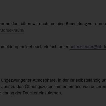
rmeiden, bitten wir euch um eine
vor eurem
Anmeldung
de/3druckraum/
Anmeldung meldet euch einfach unter
peter.steurer@ph-f
t ungezwungener Atmosphäre, in der ihr selbstständig u
uch aber zu den Öffnungszeiten immer jemand von unsere
dienung der Drucker einzulernen.