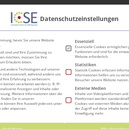
Datenschutzeinstellungen
innen
Lehrer*innen
Forschen und Lehren
Koop
ermi
Es folgt eine Liste der Ser
immung, bevor Sie unsere Website
Essenziell
.
Essenzielle Cookies ermöglichen
Funktionen und sind für die einwa
 alt sind und Ihre Zustimmung zu
Website erforderlich.
eben möchten, müssen Sie Ihre
um Erlaubnis bitten.
Statistiken
und andere Technologien auf unserer
Statistik Cookies erfassen Infor
en sind essenziell, während andere uns
Informationen helfen uns zu vers
nd Ihre Erfahrung zu verbessern.
Besucher unsere Website nutzen.
können verarbeitet werden (z. B. IP-
Externe Medien
sonalisierte Anzeigen und Inhalte oder
essung.
Weitere Informationen über die
Inhalte von Videoplattformen und
finden Sie in unserer
Plattformen werden standardmäßi
ie können Ihre Auswahl jederzeit unter
Cookies von externen Medien akz
achnachmittage
n oder anpassen.
der Zugriff auf diese Inhalte kein
Einwilligung mehr.