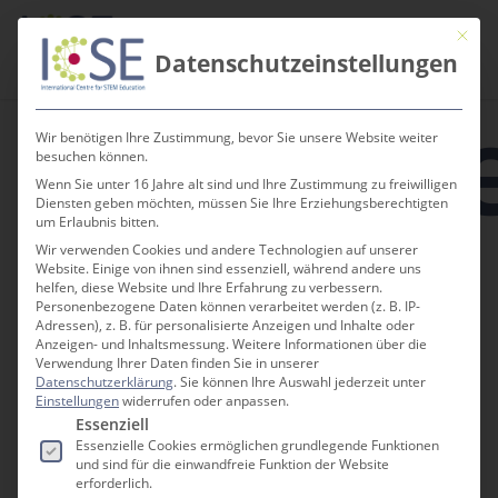
Skip
Men
Mit die
to
search
Datenschutzeinstellungen
main
Termin
content
Wir benötigen Ihre Zustimmung, bevor Sie unsere Website weiter
besuchen können.
Wenn Sie unter 16 Jahre alt sind und Ihre Zustimmung zu freiwilligen
Diensten geben möchten, müssen Sie Ihre Erziehungsberechtigten
« Alle Veranstaltungen
um Erlaubnis bitten.
Wir verwenden Cookies und andere Technologien auf unserer
Website. Einige von ihnen sind essenziell, während andere uns
helfen, diese Website und Ihre Erfahrung zu verbessern.
Diese Veranstaltung hat bereits
Personenbezogene Daten können verarbeitet werden (z. B. IP-
stattgefunden.
Adressen), z. B. für personalisierte Anzeigen und Inhalte oder
Anzeigen- und Inhaltsmessung.
Weitere Informationen über die
Verwendung Ihrer Daten finden Sie in unserer
Datenschutzerklärung
.
Sie können Ihre Auswahl jederzeit unter
Digitaler Bildungskongress
Einstellungen
widerrufen oder anpassen.
Es folgt eine Liste der Service-Gruppen, für die e
Essenziell
18. Juni 2021 @ 10:00
-
15:30
Essenzielle Cookies ermöglichen grundlegende Funktionen
und sind für die einwandfreie Funktion der Website
erforderlich.
Freiburg hat sich seit 2006 zu einer