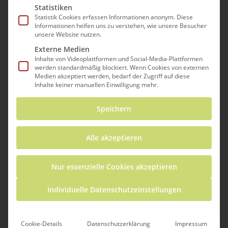
Statistiken
vernetzten Bildungslandschaft entwickelt.
Statistik Cookies erfassen Informationen anonym. Diese
Das Ziel dieser Bildungslandschaft ist,
Informationen helfen uns zu verstehen, wie unsere Besucher
gesellschaftliche Teilhabe zu erhöhen und
unsere Website nutzen.
für mehr Bildungsgerechtigkeit zu sorgen.
Externe Medien
Inhalte von Videoplattformen und Social-Media-Plattformen
Wie Bildungslandschaften zukunftsweisende
werden standardmäßig blockiert. Wenn Cookies von externen
Antworten geben können, um
Medien akzeptiert werden, bedarf der Zugriff auf diese
Inhalte keiner manuellen Einwilligung mehr.
Bildungserfolge von sozio-ökonomischen
Bedingungen zu entkoppeln, ist die zentrale
Speichern
Fragestellung dieses Kongresses.
Alle akzeptieren
In der Session, die vom ICSE präsentiert
wird, wird das EU Projekt MOST vorgestellt.
Nur essenzielle Cookies akzeptieren
Dieses wird hier vor Ort im Rahmen der
Aktion #freiburgprotectstheplanet umgesetzt.
Individuelle Datenschutzeinstellungen
Hier werden Bürger*innen, Expert*innen und
Schüler*innen dazu aufgerufen Kleinprojekte
gemeinsam, gleichberechtigt und aktiv
Cookie-Details
Datenschutzerklärung
Impressum