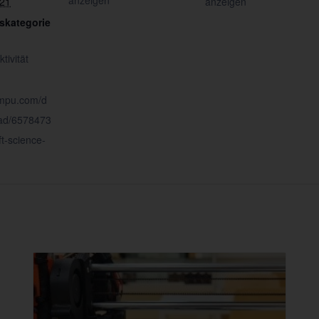
anzeigen
021
anzeigen
skategorie
tivität
umpu.com/d
ad/6578473
t-science-