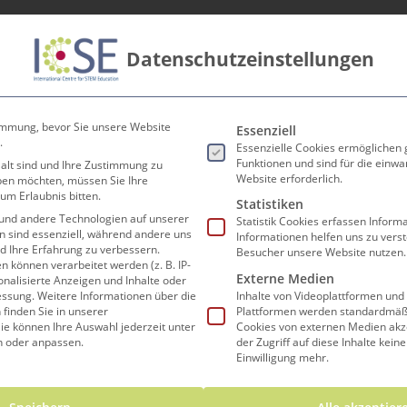
Datenschutzeinstellungen
innen
Lehrer*innen
Forschen und Lehren
Koop
Es folgt eine Liste der Ser
Termine
immung, bevor Sie unsere Website
Essenziell
.
Essenzielle Cookies ermöglichen
Funktionen und sind für die einwa
 alt sind und Ihre Zustimmung zu
Website erforderlich.
eben möchten, müssen Sie Ihre
um Erlaubnis bitten.
Statistiken
und andere Technologien auf unserer
Statistik Cookies erfassen Infor
en sind essenziell, während andere uns
Informationen helfen uns zu vers
nd Ihre Erfahrung zu verbessern.
Besucher unsere Website nutzen.
können verarbeitet werden (z. B. IP-
Externe Medien
sonalisierte Anzeigen und Inhalte oder
essung.
Weitere Informationen über die
Inhalte von Videoplattformen und
finden Sie in unserer
Plattformen werden standardmäßi
ie können Ihre Auswahl jederzeit unter
Cookies von externen Medien akz
n oder anpassen.
der Zugriff auf diese Inhalte kein
Einwilligung mehr.