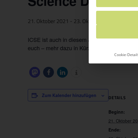
Science Days
21. Oktober 2021
-
23. Oktober 2021
ICSE ist auch in diesem Jahr wieder bei de
euch – mehr dazu in Kürze!
Cookie-Detail
Zum Kalender hinzufügen
DETAILS
Beginn:
21. Oktober 2
Ende: