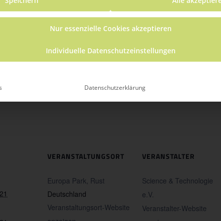
Speichern
Alle akzeptier
Nur essenzielle Cookies akzeptieren
Individuelle Datenschutzeinstellungen
n Science Days dabei! Gerade tüfteln wir an spannende
s
Datenschutzerklärung
VERANSTALTUNGSORT
VERANSTALTER
Europa Park, Rust
Science & Technologie
021
Deutschland
e.V.
Veranstaltungsort-Website
Veranstalter-Website