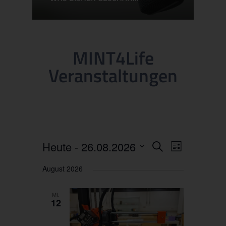
MINT4Life
Veranstaltungen
Veranstaltungen
Veranst
VERANSTALT
Heute
 - 
26.08.2026
Suche
ANSICHTEN-
Liste
NAVIGATION
Suche
Datum
August 2026
wählen.
und
MI.
Ansichte
12