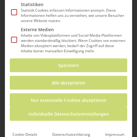
Link zur PPT
Statistiken
Statistik Cookies erfassen Informationen anonym. Diese
Informationen helfen uns zu verstehen, wie unsere Besucher
unsere Website nutzen.
Externe Medien
Sie sehen gerade einen Platzhalterinhalt von
Standard
. Um auf den eigentlichen Inhalt
Inhalte von Videoplattformen und Social-Media-Plattformen
zuzugreifen, klicken Sie auf den Button unten.
werden standardmäßig blockiert. Wenn Cookies von externen
Bitte beachten Sie, dass dabei Daten an
Medien akzeptiert werden, bedarf der Zugriff auf diese
Drittanbieter weitergegeben werden.
Inhalte keiner manuellen Einwilligung mehr.
Speichern
Inhalt entsperren
Weitere Informationen
Alle akzeptieren
Nur essenzielle Cookies akzeptieren
Individuelle Datenschutzeinstellungen
Cookie-Details
Datenschutzerklärung
Impressum