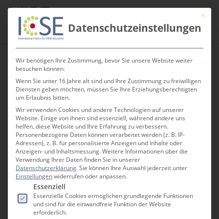
Skip
Men
Mit die
to
search
Datenschutzeinstellungen
main
content
Wir benötigen Ihre Zustimmung, bevor Sie unsere Website weiter
besuchen können.
Wenn Sie unter 16 Jahre alt sind und Ihre Zustimmung zu freiwilligen
Warum sieht die
Diensten geben möchten, müssen Sie Ihre Erziehungsberechtigten
um Erlaubnis bitten.
Erde krank aus?
Wir verwenden Cookies und andere Technologien auf unserer
Website. Einige von ihnen sind essenziell, während andere uns
helfen, diese Website und Ihre Erfahrung zu verbessern.
Personenbezogene Daten können verarbeitet werden (z. B. IP-
Adressen), z. B. für personalisierte Anzeigen und Inhalte oder
Anzeigen- und Inhaltsmessung.
Weitere Informationen über die
Verwendung Ihrer Daten finden Sie in unserer
GRUNDSCHÜLER*INNEN DER FRIEDERIKE-
Datenschutzerklärung
.
Sie können Ihre Auswahl jederzeit unter
BRION-SCHULE IN MEISSENHEIM PFLANZEN E
Einstellungen
widerrufen oder anpassen.
Es folgt eine Liste der Service-Gruppen, für die e
INEN BAUM
Essenziell
Essenzielle Cookies ermöglichen grundlegende Funktionen
und sind für die einwandfreie Funktion der Website
erforderlich.