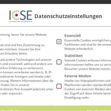
Datenschutzeinstellungen
innen
Lehrer*innen
Forschen und Lehren
Koop
Es folgt eine Liste der Ser
immung, bevor Sie unsere Website
Essenziell
.
Essenzielle Cookies ermöglichen
Funktionen und sind für die einwa
 alt sind und Ihre Zustimmung zu
Website erforderlich.
eben möchten, müssen Sie Ihre
um Erlaubnis bitten.
au eines Wasserra
Statistiken
und andere Technologien auf unserer
Statistik Cookies erfassen Infor
en sind essenziell, während andere uns
Informationen helfen uns zu vers
nd Ihre Erfahrung zu verbessern.
Besucher unsere Website nutzen.
können verarbeitet werden (z. B. IP-
Externe Medien
sonalisierte Anzeigen und Inhalte oder
essung.
Weitere Informationen über die
Inhalte von Videoplattformen und
finden Sie in unserer
Plattformen werden standardmäßi
ie können Ihre Auswahl jederzeit unter
Cookies von externen Medien akz
n oder anpassen.
der Zugriff auf diese Inhalte kein
EIGENES WASSERRAD IM FLUSS AM ROTTECK-GYMN
Einwilligung mehr.