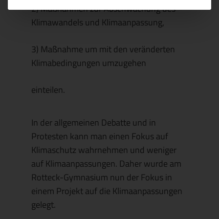
2) Maßnahmen zur Abschwächung des
Klimawandels und Klimaanpassung,
3) Maßnahme um mit den veränderten
Klimabedingungen umzugehen
einteilen.
In der allgemeinen Debatte und in
Protesten kann man einen Fokus auf
Klimaschutz wahrnehmen und weniger
auf Klimaanpassungen. Daher wurde am
Rotteck-Gymnasium nun der Fokus in
einem Projekt auf die Klimaanpassungen
gelegt.