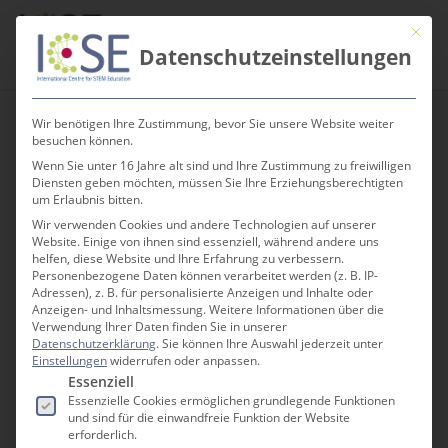
Skip
Men
Mit die
to
search
Datenschutzeinstellungen
main
content
Wir benötigen Ihre Zustimmung, bevor Sie unsere Website weiter
besuchen können.
Wenn Sie unter 16 Jahre alt sind und Ihre Zustimmung zu freiwilligen
Klimaanpassungen
Diensten geben möchten, müssen Sie Ihre Erziehungsberechtigten
um Erlaubnis bitten.
Wir verwenden Cookies und andere Technologien auf unserer
Website. Einige von ihnen sind essenziell, während andere uns
helfen, diese Website und Ihre Erfahrung zu verbessern.
Personenbezogene Daten können verarbeitet werden (z. B. IP-
Adressen), z. B. für personalisierte Anzeigen und Inhalte oder
Anzeigen- und Inhaltsmessung.
Weitere Informationen über die
EINE DER GRÖSSTEN HERAUSFORDERUNGEN U
Verwendung Ihrer Daten finden Sie in unserer
NSERE ZEIT
Datenschutzerklärung
.
Sie können Ihre Auswahl jederzeit unter
Einstellungen
widerrufen oder anpassen.
Es folgt eine Liste der Service-Gruppen, für die e
Essenziell
Essenzielle Cookies ermöglichen grundlegende Funktionen
und sind für die einwandfreie Funktion der Website
erforderlich.