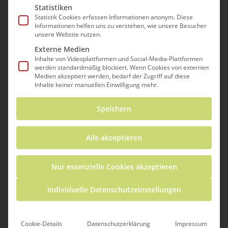
Statistiken
Statistik Cookies erfassen Informationen anonym. Diese
Informationen helfen uns zu verstehen, wie unsere Besucher
unsere Website nutzen.
Externe Medien
Inhalte von Videoplattformen und Social-Media-Plattformen
werden standardmäßig blockiert. Wenn Cookies von externen
Medien akzeptiert werden, bedarf der Zugriff auf diese
Inhalte keiner manuellen Einwilligung mehr.
Speichern
Foto: Rotteck-Gymnasium
Der Klimawandel ist eine der größten
Alle akzeptieren
Herausforderungen unsere Zeit. Der
Umgang mit dem Klimawandel lässt sich
Nur essenzielle Cookies akzeptieren
in
Individuelle Datenschutzeinstellungen
1) Klimaschutz,
Cookie-Details
Datenschutzerklärung
Impressum