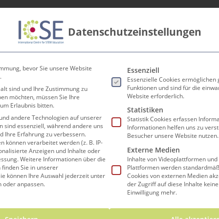
Datenschutzeinstellungen
innen
Lehrer*innen
Forschen und Lehren
Koop
Es folgt eine Liste der Ser
immung, bevor Sie unsere Website
Essenziell
.
Essenzielle Cookies ermöglichen
Funktionen und sind für die einwa
 alt sind und Ihre Zustimmung zu
Website erforderlich.
eben möchten, müssen Sie Ihre
um Erlaubnis bitten.
Statistiken
und andere Technologien auf unserer
Statistik Cookies erfassen Infor
en sind essenziell, während andere uns
Informationen helfen uns zu vers
Termine
nd Ihre Erfahrung zu verbessern.
Besucher unsere Website nutzen.
können verarbeitet werden (z. B. IP-
Externe Medien
sonalisierte Anzeigen und Inhalte oder
essung.
Weitere Informationen über die
Inhalte von Videoplattformen und
finden Sie in unserer
Plattformen werden standardmäßi
ie können Ihre Auswahl jederzeit unter
Cookies von externen Medien akz
 Druck Allianz
n oder anpassen.
der Zugriff auf diese Inhalte kein
Einwilligung mehr.