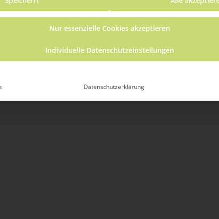
Speichern
Alle akzeptier
sem veranstalter
Nur essenzielle Cookies akzeptieren
Individuelle Datenschutzeinstellungen
Es wurden keine Ergebnisse gefunden.
Hinweis
s
Datenschutzerklärung