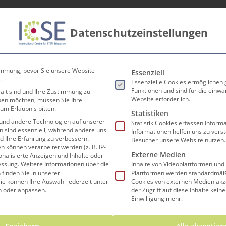
Datenschutzeinstellungen
innen
Lehrer*innen
Forschen und Lehren
Koop
Es folgt eine Liste der Ser
immung, bevor Sie unsere Website
Essenziell
.
Essenzielle Cookies ermöglichen
Funktionen und sind für die einwa
 alt sind und Ihre Zustimmung zu
Website erforderlich.
eben möchten, müssen Sie Ihre
um Erlaubnis bitten.
Statistiken
und andere Technologien auf unserer
Statistik Cookies erfassen Infor
Termine
en sind essenziell, während andere uns
Informationen helfen uns zu vers
nd Ihre Erfahrung zu verbessern.
Besucher unsere Website nutzen.
können verarbeitet werden (z. B. IP-
Externe Medien
sonalisierte Anzeigen und Inhalte oder
essung.
Weitere Informationen über die
Inhalte von Videoplattformen und
finden Sie in unserer
Plattformen werden standardmäßi
ie können Ihre Auswahl jederzeit unter
Cookies von externen Medien akz
n oder anpassen.
der Zugriff auf diese Inhalte kein
Einwilligung mehr.