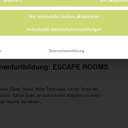
Speichern
Alle akzeptier
sem veranstalter
Nur essenzielle Cookies akzeptieren
 2020
 - 
Heute
Individuelle Datenschutzeinstellungen
s
Datenschutzerklärung
5:30
innenfortbildung: ESCAPE ROOMS
raser, Oliver; Maaß, Katja Zielgruppe: Lehrer*innen der
acken, Rätsel lösen, an spannenden Aufgaben knobeln -
ape Rooms, bei denen...