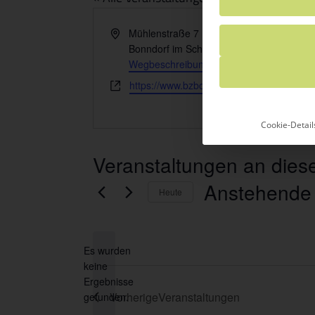
Adresse
Mühlenstraße 7
Bonndorf im Schwarzwald
,
Baden-Württe
Wegbeschreibung
Webseite
https://www.bzbonndorf.com/
Cookie-Detail
Veranstaltungen an dies
Anstehende
Heute
Datum
wählen.
Es wurden
keine
Hinweis
Ergebnisse
Vorherige
Veranstaltungen
gefunden.