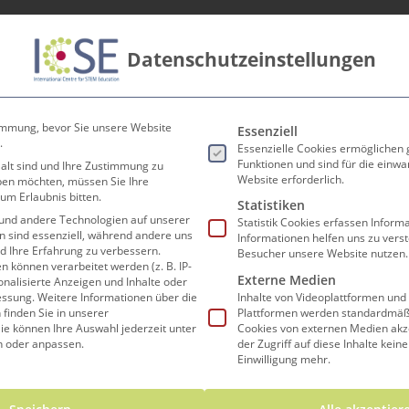
Datenschutzeinstellungen
innen
Lehrer*innen
Forschen und Lehren
Koop
Es folgt eine Liste der Ser
immung, bevor Sie unsere Website
Essenziell
.
Essenzielle Cookies ermöglichen
Funktionen und sind für die einwa
 alt sind und Ihre Zustimmung zu
Website erforderlich.
eben möchten, müssen Sie Ihre
um Erlaubnis bitten.
Statistiken
und andere Technologien auf unserer
Statistik Cookies erfassen Infor
Termine
en sind essenziell, während andere uns
Informationen helfen uns zu vers
nd Ihre Erfahrung zu verbessern.
Besucher unsere Website nutzen.
können verarbeitet werden (z. B. IP-
Externe Medien
sonalisierte Anzeigen und Inhalte oder
essung.
Weitere Informationen über die
Inhalte von Videoplattformen und
finden Sie in unserer
Plattformen werden standardmäßi
ie können Ihre Auswahl jederzeit unter
Cookies von externen Medien akz
 Bonndorf
n oder anpassen.
der Zugriff auf diese Inhalte kein
Einwilligung mehr.