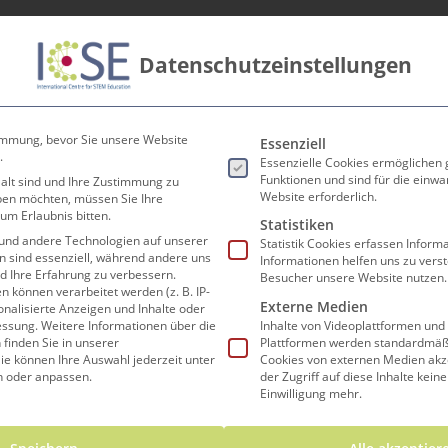
Datenschutzeinstellungen
innen
Lehrer*innen
Forschen und Lehren
Koop
Es folgt eine Liste der Ser
immung, bevor Sie unsere Website
Essenziell
.
Essenzielle Cookies ermöglichen
Funktionen und sind für die einwa
 alt sind und Ihre Zustimmung zu
Website erforderlich.
eben möchten, müssen Sie Ihre
um Erlaubnis bitten.
rien zu Niedrigprei
Statistiken
und andere Technologien auf unserer
Statistik Cookies erfassen Infor
en sind essenziell, während andere uns
Informationen helfen uns zu vers
nd Ihre Erfahrung zu verbessern.
Besucher unsere Website nutzen.
können verarbeitet werden (z. B. IP-
Externe Medien
sonalisierte Anzeigen und Inhalte oder
essung.
Weitere Informationen über die
Inhalte von Videoplattformen und
finden Sie in unserer
Plattformen werden standardmäßi
ie können Ihre Auswahl jederzeit unter
Cookies von externen Medien akz
n oder anpassen.
der Zugriff auf diese Inhalte kein
Fach
Math
Einwilligung mehr.