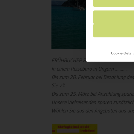
Cookie-Detail
FRÜHBUCHER RABATTE
In einem Reisebüro in Ungarn ………..
Bis zum 28. Februar bei Bezahlung des
Sie 7%
Bis zum 25. März bei Anzahlung spare
Unsere Vielreisenden sparen zusätzlic
Wählen Sie aus den Angeboten aus u