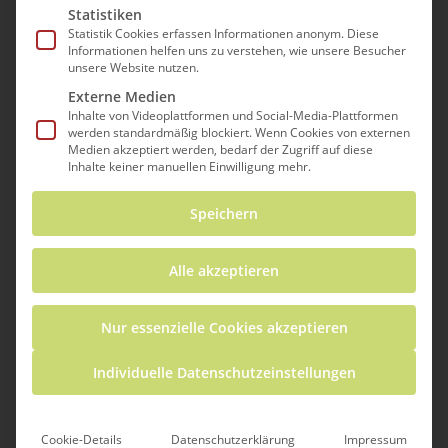
Statistiken
Statistik Cookies erfassen Informationen anonym. Diese
Informationen helfen uns zu verstehen, wie unsere Besucher
unsere Website nutzen.
Externe Medien
Inhalte von Videoplattformen und Social-Media-Plattformen
werden standardmäßig blockiert. Wenn Cookies von externen
Medien akzeptiert werden, bedarf der Zugriff auf diese
Inhalte keiner manuellen Einwilligung mehr.
Speichern
Versuche ein Giraffenmuster zu zeichnen!
Welche Formen hast du verwendet?
Alle akzeptieren
Runde oder eckige? Dreiecke? Vierecke? oder
Nur essenzielle Cookies akzeptieren
ganz andere Formen?
Individuelle Datenschutzeinstellungen
Welche Formen haben die anderen Kinder
verwendet?
Cookie-Details
Datenschutzerklärung
Impressum