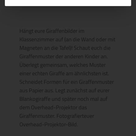
Hängt eure Giraffenbilder im
Klassenzimmer auf (an die Wand oder mit
Magneten an die Tafel)! Schaut euch die
Giraffenmuster der anderen Kinder an.
Überlegt gemeinsam, welches Muster
einer echten Giraffe am ähnlichsten ist.
Schneidet Formen für ein Giraffenmuster
aus Papier aus. Legt zunächst auf eurer
Blankogiraffe und später noch mal auf
dem Overhead-Projektor das
Giraffenmuster. Fotografierteuer
Overhead-Projektor-Bild.