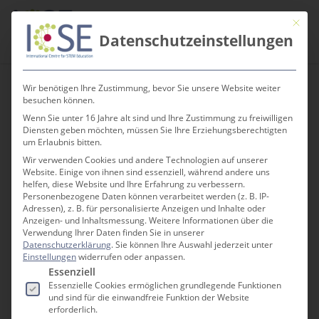
Skip
Men
Mit die
to
search
Datenschutzeinstellungen
main
content
Wir benötigen Ihre Zustimmung, bevor Sie unsere Website weiter
besuchen können.
Wenn Sie unter 16 Jahre alt sind und Ihre Zustimmung zu freiwilligen
Giraffenmuster
Diensten geben möchten, müssen Sie Ihre Erziehungsberechtigten
um Erlaubnis bitten.
Wir verwenden Cookies und andere Technologien auf unserer
Website. Einige von ihnen sind essenziell, während andere uns
helfen, diese Website und Ihre Erfahrung zu verbessern.
Personenbezogene Daten können verarbeitet werden (z. B. IP-
Adressen), z. B. für personalisierte Anzeigen und Inhalte oder
Anzeigen- und Inhaltsmessung.
Weitere Informationen über die
Verwendung Ihrer Daten finden Sie in unserer
Datenschutzerklärung
.
Sie können Ihre Auswahl jederzeit unter
Einstellungen
widerrufen oder anpassen.
Es folgt eine Liste der Service-Gruppen, für die e
Essenziell
Essenzielle Cookies ermöglichen grundlegende Funktionen
und sind für die einwandfreie Funktion der Website
erforderlich.