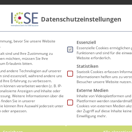
Datenschutzeinstellungen
innen
Lehrer*innen
Forschen und Lehren
Koop
Es folgt eine Liste der Ser
immung, bevor Sie unsere Website
Essenziell
.
Essenzielle Cookies ermöglichen
Funktionen und sind für die einwa
 alt sind und Ihre Zustimmung zu
Website erforderlich.
eben möchten, müssen Sie Ihre
um Erlaubnis bitten.
Mit Plunder on tou
Statistiken
und andere Technologien auf unserer
Statistik Cookies erfassen Infor
en sind essenziell, während andere uns
Informationen helfen uns zu vers
nd Ihre Erfahrung zu verbessern.
Besucher unsere Website nutzen.
können verarbeitet werden (z. B. IP-
Externe Medien
sonalisierte Anzeigen und Inhalte oder
essung.
Weitere Informationen über die
Inhalte von Videoplattformen und
finden Sie in unserer
Plattformen werden standardmäßi
ie können Ihre Auswahl jederzeit unter
Cookies von externen Medien akz
n oder anpassen.
der Zugriff auf diese Inhalte kein
Fach
Math
Einwilligung mehr.