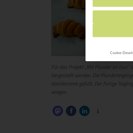
Cookie-Detail
Für das Projekt „Mit Plunder on tour” 
hergestellt werden. Die Plunderteiglin
Vanillecreme gefüllt. Der fertige Teigli
wiegen.