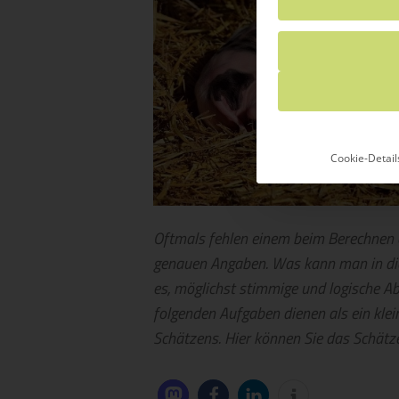
Cookie-Detail
Oftmals fehlen einem beim Berechnen e
genauen Angaben. Was kann man in die
es, möglichst stimmige und logische Ab
folgenden Aufgaben dienen als ein klein
Schätzens. Hier können Sie das Schätz