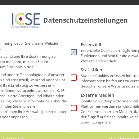
Datenschutzeinstellungen
innen
Lehrer*innen
Forschen und Lehren
Koop
Es folgt eine Liste der Ser
immung, bevor Sie unsere Website
Essenziell
.
Essenzielle Cookies ermöglichen
Funktionen und sind für die einwa
 alt sind und Ihre Zustimmung zu
Website erforderlich.
eben möchten, müssen Sie Ihre
um Erlaubnis bitten.
ätzen und Modelli
Statistiken
und andere Technologien auf unserer
Statistik Cookies erfassen Infor
en sind essenziell, während andere uns
Informationen helfen uns zu vers
nd Ihre Erfahrung zu verbessern.
Besucher unsere Website nutzen.
können verarbeitet werden (z. B. IP-
Externe Medien
sonalisierte Anzeigen und Inhalte oder
essung.
Weitere Informationen über die
Inhalte von Videoplattformen und
finden Sie in unserer
Plattformen werden standardmäßi
ie können Ihre Auswahl jederzeit unter
Cookies von externen Medien akz
n oder anpassen.
der Zugriff auf diese Inhalte kein
Fach
Math
Einwilligung mehr.