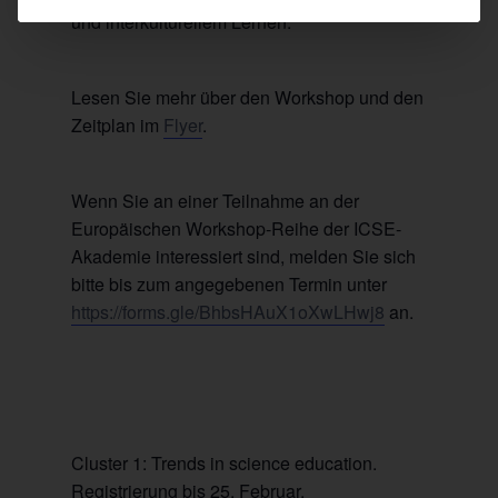
und interkulturellem Lernen.
Lesen Sie mehr über den Workshop und den
Zeitplan im
Flyer
.
Wenn Sie an einer Teilnahme an der
Europäischen Workshop-Reihe der ICSE-
Akademie interessiert sind, melden Sie sich
bitte bis zum angegebenen Termin unter
https://forms.gle/BhbsHAuX1oXwLHwj8
an.
Cluster 1: Trends in science education.
Registrierung bis 25. Februar.