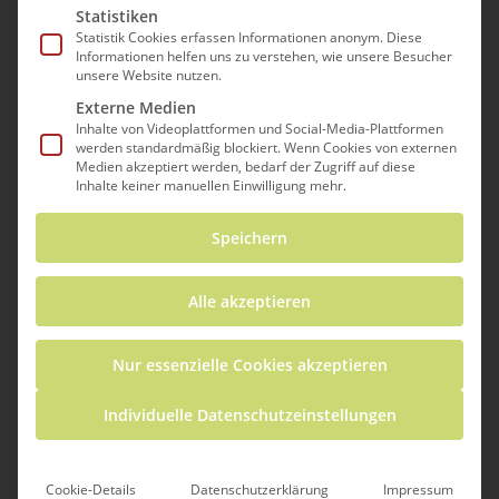
Veranstaltungsreihe)
Statistiken
Statistik Cookies erfassen Informationen anonym. Diese
5. März 2024 @ 8:00
-
11. Juni 2024 @
Informationen helfen uns zu verstehen, wie unsere Besucher
unsere Website nutzen.
17:00
Externe Medien
KOSTENLOS
Inhalte von Videoplattformen und Social-Media-Plattformen
werden standardmäßig blockiert. Wenn Cookies von externen
Eine der Weiterbildungsaktivitäten im
Medien akzeptiert werden, bedarf der Zugriff auf diese
Inhalte keiner manuellen Einwilligung mehr.
Rahmen des ICSE Academy-Projekts ist die
European Workshop Series.
Speichern
Der Schwerpunkt dieser Workshop-Reihe
Alle akzeptieren
liegt darauf, die Teilnehmenden auf den
neuesten Stand der Forschung und Lehre in
Nur essenzielle Cookies akzeptieren
den MINT-Fächern (Naturwissenschaften,
Technik, Ingenieurwesen und Mathematik) zu
Individuelle Datenschutzeinstellungen
bringen, und zwar in Verbindung mit
europäischen Prioritäten wie der Förderung
von Nachhaltigkeit, digitalen Kompetenzen
Cookie-Details
Datenschutzerklärung
Impressum