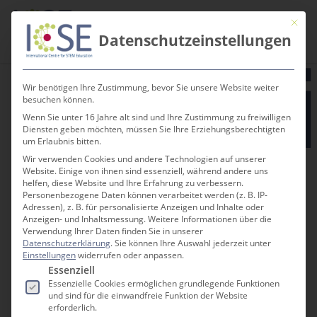
Skip
Men
Mit die
to
Term
search
Datenschutzeinstellungen
main
content
Wir benötigen Ihre Zustimmung, bevor Sie unsere Website weiter
besuchen können.
Wenn Sie unter 16 Jahre alt sind und Ihre Zustimmung zu freiwilligen
Diensten geben möchten, müssen Sie Ihre Erziehungsberechtigten
« Alle Veranstaltungen
um Erlaubnis bitten.
Wir verwenden Cookies und andere Technologien auf unserer
Website. Einige von ihnen sind essenziell, während andere uns
helfen, diese Website und Ihre Erfahrung zu verbessern.
Diese Veranstaltung hat bereits
Personenbezogene Daten können verarbeitet werden (z. B. IP-
stattgefunden.
Adressen), z. B. für personalisierte Anzeigen und Inhalte oder
Anzeigen- und Inhaltsmessung.
Weitere Informationen über die
Verwendung Ihrer Daten finden Sie in unserer
Datenschutzerklärung
.
Sie können Ihre Auswahl jederzeit unter
ICSE Academy European
Einstellungen
widerrufen oder anpassen.
Es folgt eine Liste der Service-Gruppen, für die e
Essenziell
Workshop Series
Essenzielle Cookies ermöglichen grundlegende Funktionen
und sind für die einwandfreie Funktion der Website
(englischsprachige
erforderlich.