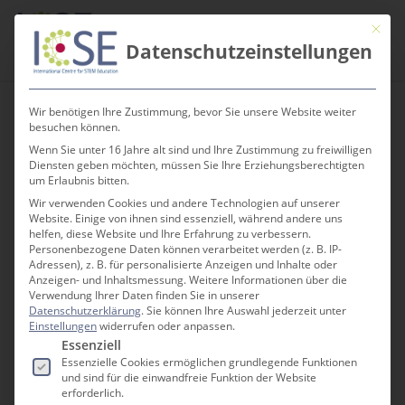
Skip
Men
Mit die
to
search
Datenschutzeinstellungen
main
content
Wir benötigen Ihre Zustimmung, bevor Sie unsere Website weiter
besuchen können.
Wenn Sie unter 16 Jahre alt sind und Ihre Zustimmung zu freiwilligen
Termine
Diensten geben möchten, müssen Sie Ihre Erziehungsberechtigten
um Erlaubnis bitten.
Wir verwenden Cookies und andere Technologien auf unserer
Website. Einige von ihnen sind essenziell, während andere uns
Online
helfen, diese Website und Ihre Erfahrung zu verbessern.
Personenbezogene Daten können verarbeitet werden (z. B. IP-
« Alle Veranstaltungen
Adressen), z. B. für personalisierte Anzeigen und Inhalte oder
Veranstaltungen an diesem veranstaltungsort
Anzeigen- und Inhaltsmessung.
Weitere Informationen über die
Verwendung Ihrer Daten finden Sie in unserer
Datenschutzerklärung
.
Sie können Ihre Auswahl jederzeit unter
Es wurden keine Ergebnisse gefunden.
Hinweis
Einstellungen
widerrufen oder anpassen.
Es folgt eine Liste der Service-Gruppen, für die e
Essenziell
Essenzielle Cookies ermöglichen grundlegende Funktionen
Anstehende
und sind für die einwandfreie Funktion der Website
Datum
erforderlich.