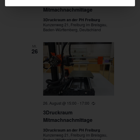
3Druckraum
Mitmachnachmittage
3Druckraum an der PH Freiburg
Kunzenweg 21, Freiburg im Breisgau,
Baden-Württemberg, Deutschland
MI.
26
26. August @ 15:00
-
17:00
Wiederholung
3Druckraum
Mitmachnachmittage
3Druckraum an der PH Freiburg
Kunzenweg 21, Freiburg im Breisgau,
Baden-Württemberg, Deutschland