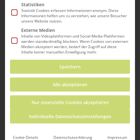
Statistiken
Statistik Cookies erfassen Informationen anonym. Diese
Informationen helfen uns zu verstehen, wie unsere Besucher
unsere Website nutzen.
12. August @ 15:00
-
17:00
Wiederholung
Externe Medien
3Druckraum
Inhalte von Videoplattformen und Social-Media-Plattformen
Mitmachnachmittage
werden standardmäßig blockiert. Wenn Cookies von externen
Medien akzeptiert werden, bedarf der Zugriff auf diese
3Druckraum an der PH Freiburg
Inhalte keiner manuellen Einwilligung mehr.
Kunzenweg 21, Freiburg im Breisgau,
Baden-Württemberg, Deutschland
Speichern
MI.
19
Alle akzeptieren
Nur essenzielle Cookies akzeptieren
Individuelle Datenschutzeinstellungen
19. August @ 15:00
-
17:00
Wiederholung
Cookie-Details
Datenschutzerklärung
Impressum