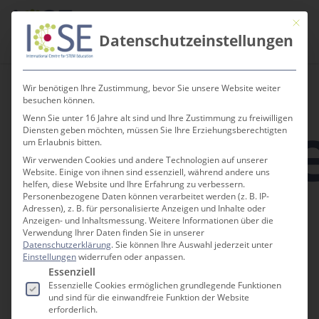
Skip
Men
Mit die
to
search
Datenschutzeinstellungen
main
content
Wir benötigen Ihre Zustimmung, bevor Sie unsere Website weiter
Termin
besuchen können.
Wenn Sie unter 16 Jahre alt sind und Ihre Zustimmung zu freiwilligen
Diensten geben möchten, müssen Sie Ihre Erziehungsberechtigten
um Erlaubnis bitten.
Wir verwenden Cookies und andere Technologien auf unserer
Veranstaltungen
Veranst
Website. Einige von ihnen sind essenziell, während andere uns
VERANSTALT
Heute
 - 
26.08.2026
Suche
ANSICHTEN-
helfen, diese Website und Ihre Erfahrung zu verbessern.
Liste
NAVIGATION
Personenbezogene Daten können verarbeitet werden (z. B. IP-
Suche
Datum
Adressen), z. B. für personalisierte Anzeigen und Inhalte oder
August 2026
wählen.
Anzeigen- und Inhaltsmessung.
Weitere Informationen über die
und
Verwendung Ihrer Daten finden Sie in unserer
MI.
Datenschutzerklärung
.
Sie können Ihre Auswahl jederzeit unter
12
Ansichte
Einstellungen
widerrufen oder anpassen.
Es folgt eine Liste der Service-Gruppen, für die e
Essenziell
Navigati
Essenzielle Cookies ermöglichen grundlegende Funktionen
und sind für die einwandfreie Funktion der Website
erforderlich.