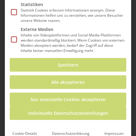
Statistiken
Statistik Cookies erfassen Informationen anonym. Diese
Informationen helfen uns zu verstehen, wie unsere Besucher
unsere Website nutzen.
Externe Medien
Inhalte von Videoplattformen und Social-Media-Plattformen
werden standardmäßig blockiert. Wenn Cookies von externen
Medien akzeptiert werden, bedarf der Zugriff auf diese
Inhalte keiner manuellen Einwilligung mehr.
In sehr vielen Berufen wird Mathematik oder
logisches Denken benötigt. Beispiele dafür
Speichern
hast du in den vergangenen
Wettbewerbsaufgaben kennengelernt.
Alle akzeptieren
Nur essenzielle Cookies akzeptieren
Individuelle Datenschutzeinstellungen
Nun sollst du selbst ein Beispiel
recherchieren: Erkundige dich in deinem
Verwandten- oder Bekanntenkreis, wer in
Cookie-Details
Datenschutzerklärung
Impressum