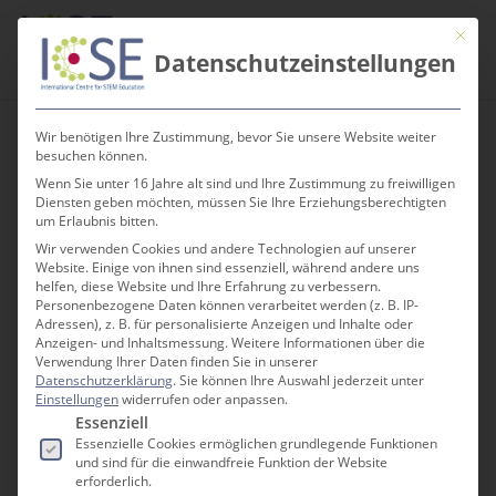
Skip
Men
Mit die
to
search
Datenschutzeinstellungen
main
content
Wir benötigen Ihre Zustimmung, bevor Sie unsere Website weiter
besuchen können.
Wenn Sie unter 16 Jahre alt sind und Ihre Zustimmung zu freiwilligen
Berufe erkunden
Diensten geben möchten, müssen Sie Ihre Erziehungsberechtigten
um Erlaubnis bitten.
Wir verwenden Cookies und andere Technologien auf unserer
Website. Einige von ihnen sind essenziell, während andere uns
helfen, diese Website und Ihre Erfahrung zu verbessern.
Personenbezogene Daten können verarbeitet werden (z. B. IP-
Adressen), z. B. für personalisierte Anzeigen und Inhalte oder
Anzeigen- und Inhaltsmessung.
Weitere Informationen über die
Verwendung Ihrer Daten finden Sie in unserer
Datenschutzerklärung
.
Sie können Ihre Auswahl jederzeit unter
Einstellungen
widerrufen oder anpassen.
Es folgt eine Liste der Service-Gruppen, für die e
Essenziell
Essenzielle Cookies ermöglichen grundlegende Funktionen
und sind für die einwandfreie Funktion der Website
erforderlich.