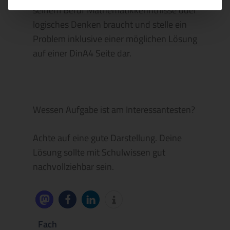
seinem Beruf Mathematikkenntnisse oder
logisches Denken braucht und stelle ein
Problem inklusive einer möglichen Lösung
auf einer DinA4 Seite dar.
Wessen Aufgabe ist am Interessantesten?
Achte auf eine gute Darstellung. Deine
Lösung sollte mit Schulwissen gut
nachvollziehbar sein.
Fach