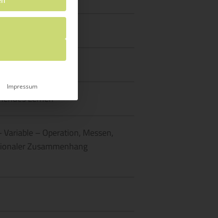
en
Impressum
hendes Lernen
– Variable – Operation, Messen,
tionaler Zusammenhang