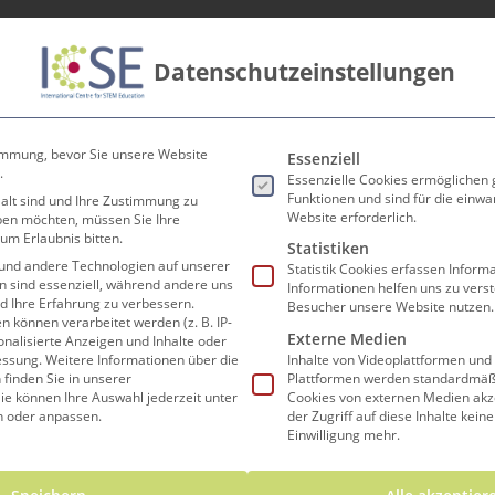
Datenschutzeinstellungen
innen
Lehrer*innen
Forschen und Lehren
Koop
Es folgt eine Liste der Ser
immung, bevor Sie unsere Website
Essenziell
.
Essenzielle Cookies ermöglichen
Funktionen und sind für die einwa
 alt sind und Ihre Zustimmung zu
Website erforderlich.
eben möchten, müssen Sie Ihre
um Erlaubnis bitten.
l: Verschiedene Dar
Statistiken
und andere Technologien auf unserer
Statistik Cookies erfassen Infor
en sind essenziell, während andere uns
Informationen helfen uns zu vers
nd Ihre Erfahrung zu verbessern.
gebraische Ausdrü
Besucher unsere Website nutzen.
können verarbeitet werden (z. B. IP-
Externe Medien
sonalisierte Anzeigen und Inhalte oder
essung.
Weitere Informationen über die
Inhalte von Videoplattformen und
finden Sie in unserer
Plattformen werden standardmäßi
ie können Ihre Auswahl jederzeit unter
Cookies von externen Medien akz
n oder anpassen.
der Zugriff auf diese Inhalte kein
Einwilligung mehr.
Fach
Math