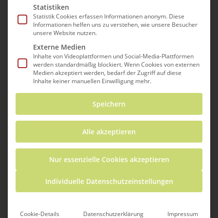
bei denen man Rätsel lösen muss, um aus
Statistiken
einem Raum zu entkommen?! Und Sie
Statistik Cookies erfassen Informationen anonym. Diese
Informationen helfen uns zu verstehen, wie unsere Besucher
können sich nicht vorstellen, was ein
unsere Website nutzen.
Escape Room mit Mathe zu tun hat? Wir
Externe Medien
beweisen: die beiden gehören (bei uns)
Inhalte von Videoplattformen und Social-Media-Plattformen
werden standardmäßig blockiert. Wenn Cookies von externen
zusammen!
Medien akzeptiert werden, bedarf der Zugriff auf diese
Inhalte keiner manuellen Einwilligung mehr.
Wie viel Spaß Mathe macht, zeigt das ICSE
Speichern
Team in seiner neuen Escape Room
Aktivität als Teil der
Alle akzeptieren
Schüler*innenkursreihe
#MeetMissMathe.
Nur essenzielle Cookies akzeptieren
Individuelle Datenschutzeinstellungen
Cookie-Details
Datenschutzerklärung
Impressum