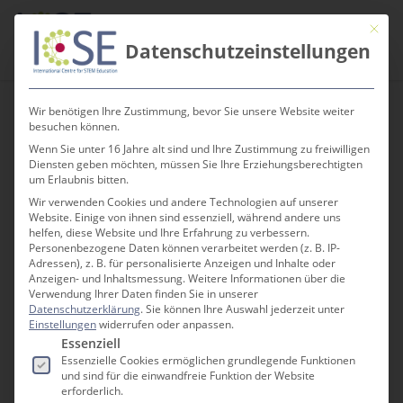
Skip
Men
Mit die
to
search
Datenschutzeinstellungen
main
content
Wir benötigen Ihre Zustimmung, bevor Sie unsere Website weiter
besuchen können.
Wenn Sie unter 16 Jahre alt sind und Ihre Zustimmung zu freiwilligen
#CanYouEscape
Diensten geben möchten, müssen Sie Ihre Erziehungsberechtigten
um Erlaubnis bitten.
Wir verwenden Cookies und andere Technologien auf unserer
Website. Einige von ihnen sind essenziell, während andere uns
helfen, diese Website und Ihre Erfahrung zu verbessern.
Personenbezogene Daten können verarbeitet werden (z. B. IP-
Adressen), z. B. für personalisierte Anzeigen und Inhalte oder
Anzeigen- und Inhaltsmessung.
Weitere Informationen über die
NEUE INTERAKTIVE ICSE
Verwendung Ihrer Daten finden Sie in unserer
SCHÜLER*INNENAKTIVITÄT AN DER PH
Datenschutzerklärung
.
Sie können Ihre Auswahl jederzeit unter
FREIBURG
Einstellungen
widerrufen oder anpassen.
Es folgt eine Liste der Service-Gruppen, für die e
Essenziell
Essenzielle Cookies ermöglichen grundlegende Funktionen
und sind für die einwandfreie Funktion der Website
Ihre Schüler*innen mögen Escape Rooms,
erforderlich.