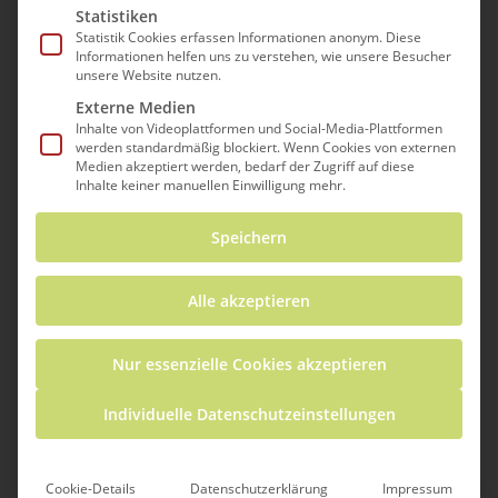
Statistiken
Statistik Cookies erfassen Informationen anonym. Diese
Informationen helfen uns zu verstehen, wie unsere Besucher
unsere Website nutzen.
Education 3D
Externe Medien
Inhalte von Videoplattformen und Social-Media-Plattformen
– 3D-Druck
werden standardmäßig blockiert. Wenn Cookies von externen
Medien akzeptiert werden, bedarf der Zugriff auf diese
Inhalte keiner manuellen Einwilligung mehr.
Fahrradmodell
Speichern
By
Chrissi Fischer
Interdisziplinärer Unterricht
,
Mathematik
,
Alle akzeptieren
Physik
,
Sachunterricht
,
Technik
,
Unterricht
Nur essenzielle Cookies akzeptieren
Hier finden Sie die 3D-Dateien für ein
Fahrradmodell, sowie eine Anleitung, wie
Individuelle Datenschutzeinstellungen
es mit gängigen 3D-Druckern gedruckt
und dann zusammengebaut werden
Cookie-Details
Datenschutzerklärung
Impressum