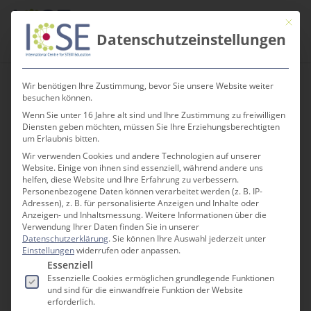
Skip
Men
Mit die
to
search
Datenschutzeinstellungen
main
content
Wir benötigen Ihre Zustimmung, bevor Sie unsere Website weiter
All Posts By
besuchen können.
Chrissi Fischer
Wenn Sie unter 16 Jahre alt sind und Ihre Zustimmung zu freiwilligen
Diensten geben möchten, müssen Sie Ihre Erziehungsberechtigten
um Erlaubnis bitten.
Wir verwenden Cookies und andere Technologien auf unserer
Website. Einige von ihnen sind essenziell, während andere uns
helfen, diese Website und Ihre Erfahrung zu verbessern.
Personenbezogene Daten können verarbeitet werden (z. B. IP-
Adressen), z. B. für personalisierte Anzeigen und Inhalte oder
Anzeigen- und Inhaltsmessung.
Weitere Informationen über die
Verwendung Ihrer Daten finden Sie in unserer
Datenschutzerklärung
.
Sie können Ihre Auswahl jederzeit unter
Einstellungen
widerrufen oder anpassen.
Es folgt eine Liste der Service-Gruppen, für die e
Essenziell
Essenzielle Cookies ermöglichen grundlegende Funktionen
und sind für die einwandfreie Funktion der Website
erforderlich.