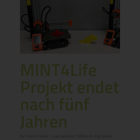
MINT4Life
Projekt endet
nach fünf
Jahren
By
Chrissi Fischer
Kurz berichtet
,
MINT4Life Was bisher