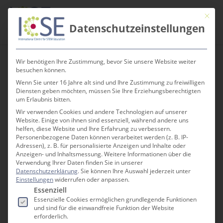
Skip
Men
Mit die
to
search
Datenschutzeinstellungen
main
content
Wir benötigen Ihre Zustimmung, bevor Sie unsere Website weiter
Category
besuchen können.
Kurz berichtet
Wenn Sie unter 16 Jahre alt sind und Ihre Zustimmung zu freiwilligen
Diensten geben möchten, müssen Sie Ihre Erziehungsberechtigten
um Erlaubnis bitten.
Wir verwenden Cookies und andere Technologien auf unserer
Website. Einige von ihnen sind essenziell, während andere uns
helfen, diese Website und Ihre Erfahrung zu verbessern.
Personenbezogene Daten können verarbeitet werden (z. B. IP-
Adressen), z. B. für personalisierte Anzeigen und Inhalte oder
Anzeigen- und Inhaltsmessung.
Weitere Informationen über die
Verwendung Ihrer Daten finden Sie in unserer
Datenschutzerklärung
.
Sie können Ihre Auswahl jederzeit unter
Einstellungen
widerrufen oder anpassen.
Es folgt eine Liste der Service-Gruppen, für die e
Essenziell
Essenzielle Cookies ermöglichen grundlegende Funktionen
und sind für die einwandfreie Funktion der Website
erforderlich.