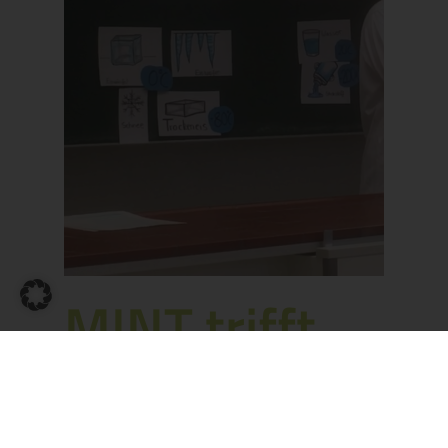
MINT trifft
DGS
By
Chrissi Fischer
Kurz berichtet