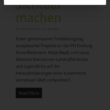
sichtbar
machen
By
Chrissi Fischer
Kurz berichtet
Erster gemeinsamer Fortbildungstag
europäischer Projekte an der PH Freiburg
Anna Blattmann, Katja Maaß und Laura
Wanckel Wie können Lehrkräfte Kinder
und Jugendliche auf die
Herausforderungen einer zunehmend
komplexen Welt vorbereiten?...
Read More