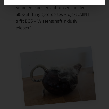
(DGS) stattfinden, denn im
Sommersemester läuft unser von der
SICK-Stiftung gefördertes Projekt „MINT
trifft DGS – Wissenschaft inklusiv
erleben“.