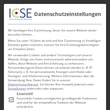
Skip
Men
Mit die
to
search
Datenschutzeinstellungen
main
content
Wir benötigen Ihre Zustimmung, bevor Sie unsere Website weiter
besuchen können.
Wenn Sie unter 16 Jahre alt sind und Ihre Zustimmung zu freiwilligen
MINT trifft DGS:
Diensten geben möchten, müssen Sie Ihre Erziehungsberechtigten
um Erlaubnis bitten.
Wissenschaft
Wir verwenden Cookies und andere Technologien auf unserer
Website. Einige von ihnen sind essenziell, während andere uns
zugänglich machen
helfen, diese Website und Ihre Erfahrung zu verbessern.
Personenbezogene Daten können verarbeitet werden (z. B. IP-
Adressen), z. B. für personalisierte Anzeigen und Inhalte oder
Anzeigen- und Inhaltsmessung.
Weitere Informationen über die
Verwendung Ihrer Daten finden Sie in unserer
Datenschutzerklärung
.
Sie können Ihre Auswahl jederzeit unter
Einstellungen
widerrufen oder anpassen.
Es folgt eine Liste der Service-Gruppen, für die e
Essenziell
WORKSHOPS IN GEBÄRDENSPRACHE IN
Essenzielle Cookies ermöglichen grundlegende Funktionen
STEGEN
und sind für die einwandfreie Funktion der Website
erforderlich.