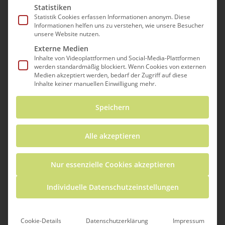
Statistiken
Rahel Brugger
Statistik Cookies erfassen Informationen anonym. Diese
Informationen helfen uns zu verstehen, wie unsere Besucher
unsere Website nutzen.
Externe Medien
„Warum schweben Luftballons und
Inhalte von Videoplattformen und Social-Media-Plattformen
werden standardmäßig blockiert. Wenn Cookies von externen
Seifenblasen über Trockeneis?“, „Wie
Medien akzeptiert werden, bedarf der Zugriff auf diese
schmeckt Erdbeereis, das mit flüssigem
Inhalte keiner manuellen Einwilligung mehr.
Stickstoff hergestellt wurde?“, „Warum
Speichern
ändert blauer Tee seine Farbe, wenn man
Zitronensaft hineinträufelt?“ und „Was
Alle akzeptieren
sind Wunderbeeren?“ – alle diese Fragen
werden in mehreren Workshops
Nur essenzielle Cookies akzeptieren
beantwortet, die Anfang Juli an einer
Schule in Stegen stattfinden. Das
Individuelle Datenschutzeinstellungen
Besondere an diesen Workshops: Sie
werden in Deutscher Gebärdensprache
Cookie-Details
Datenschutzerklärung
Impressum