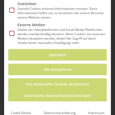
Statistiken
Vom 24. bis 26. Oktober 2024 waren das
Statistik Cookies erfassen Informationen anonym. Diese
Informationen helfen uns zu verstehen, wie unsere Besucher
ICSE-Team und die Professur für
unsere Website nutzen.
Waldwachstum und
Dendroökologie
Externe Medien
Inhalte von Videoplattformen und Social-Media-Plattformen
gemeinsam auf den Science Days im
werden standardmäßig blockiert. Wenn Cookies von externen
Europa-Park Rust vertreten. Drei Tage
Medien akzeptiert werden, bedarf der Zugriff auf diese
Inhalte keiner manuellen Einwilligung mehr.
lang begrüßten wir neugierige
Besucher*innen, beantworteten
Speichern
spannende Fragen und zeigten, wie
faszinierend MINT sein kann.
Alle akzeptieren
Nur essenzielle Cookies akzeptieren
Individuelle Datenschutzeinstellungen
Cookie-Details
Datenschutzerklärung
Impressum