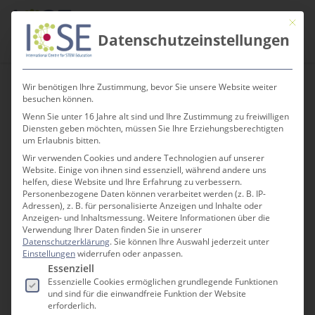
Skip
Men
Mit die
to
search
Datenschutzeinstellungen
main
content
Wir benötigen Ihre Zustimmung, bevor Sie unsere Website weiter
besuchen können.
Wenn Sie unter 16 Jahre alt sind und Ihre Zustimmung zu freiwilligen
Rückblick auf die
Diensten geben möchten, müssen Sie Ihre Erziehungsberechtigten
um Erlaubnis bitten.
Science Days 2024
Wir verwenden Cookies und andere Technologien auf unserer
Website. Einige von ihnen sind essenziell, während andere uns
helfen, diese Website und Ihre Erfahrung zu verbessern.
Personenbezogene Daten können verarbeitet werden (z. B. IP-
Adressen), z. B. für personalisierte Anzeigen und Inhalte oder
Anzeigen- und Inhaltsmessung.
Weitere Informationen über die
Verwendung Ihrer Daten finden Sie in unserer
Datenschutzerklärung
.
Sie können Ihre Auswahl jederzeit unter
EIN ERLEBNIS FÜR GROSS UND KLEIN
Einstellungen
widerrufen oder anpassen.
Es folgt eine Liste der Service-Gruppen, für die e
Essenziell
Essenzielle Cookies ermöglichen grundlegende Funktionen
und sind für die einwandfreie Funktion der Website
Mirjam Holtkemper
erforderlich.