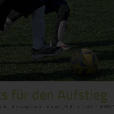
s für den Aufstieg
unde
,
Interdisziplinärer Unterricht
,
ProblemDesQuartalsNW
,