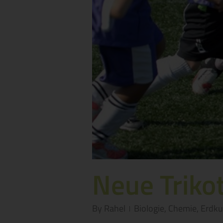
Neue Trikot
By
Rahel
Biologie
,
Chemie
,
Erdk