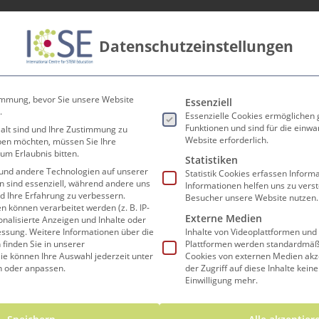
Datenschutzeinstellungen
innen
Lehrer*innen
Forschen und Lehren
Koop
Es folgt eine Liste der Ser
immung, bevor Sie unsere Website
Essenziell
.
Essenzielle Cookies ermöglichen
Funktionen und sind für die einwa
 alt sind und Ihre Zustimmung zu
Website erforderlich.
eben möchten, müssen Sie Ihre
um Erlaubnis bitten.
Statistiken
und andere Technologien auf unserer
Statistik Cookies erfassen Infor
en sind essenziell, während andere uns
Informationen helfen uns zu vers
nd Ihre Erfahrung zu verbessern.
Besucher unsere Website nutzen.
können verarbeitet werden (z. B. IP-
Externe Medien
sonalisierte Anzeigen und Inhalte oder
essung.
Weitere Informationen über die
Inhalte von Videoplattformen und
finden Sie in unserer
Plattformen werden standardmäßi
ie können Ihre Auswahl jederzeit unter
Cookies von externen Medien akz
n oder anpassen.
der Zugriff auf diese Inhalte kein
Einwilligung mehr.