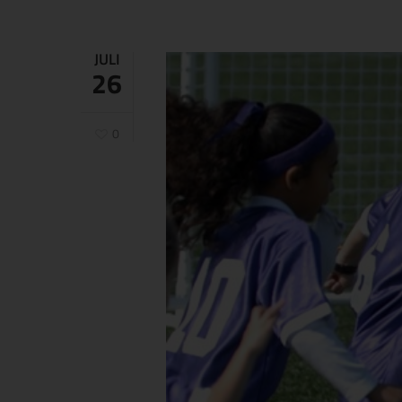
JULI
26
0