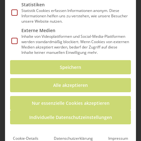
Statistiken
Statistik Cookies erfassen Informationen anonym. Diese
Informationen helfen uns zu verstehen, wie unsere Besucher
Oliver Straser und Chrissi Fischer
unsere Website nutzen.
Externe Medien
Inhalte von Videoplattformen und Social-Media-Plattformen
Im Rahmen der Workshopreihe
werden standardmäßig blockiert. Wenn Cookies von externen
„1h4teachers in STEM“ (1 Stunde für
Medien akzeptiert werden, bedarf der Zugriff auf diese
Inhalte keiner manuellen Einwilligung mehr.
Lehrende aus den MINT-Fächern), die Teil
des
3C4Life Erasmus+ Projekts
ist, fand
Speichern
kürzlich eine interessante Online-
Veranstaltung statt, die von Dr. Oliver
Alle akzeptieren
Straser vom International Centre for
STEM Education (ICSE) an der
Nur essenzielle Cookies akzeptieren
Pädagogischen Hochschule Freiburg
geleitet wurde. Die Veranstaltung mit dem
Individuelle Datenschutzeinstellungen
Titel „AI in the Classroom? How Can
ChatGPT Support STEM Teachers“ (KI im
Cookie-Details
Datenschutzerklärung
Impressum