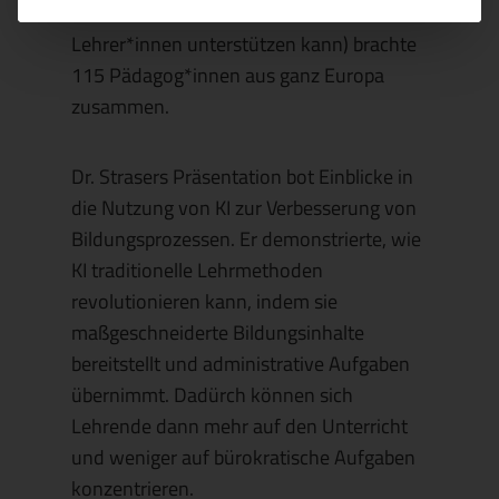
Klassenzimmer? Wie ChatGPT MINT-
Lehrer*innen unterstützen kann) brachte
115 Pädagog*innen aus ganz Europa
zusammen.
Dr. Strasers Präsentation bot Einblicke in
die Nutzung von KI zur Verbesserung von
Bildungsprozessen. Er demonstrierte, wie
KI traditionelle Lehrmethoden
revolutionieren kann, indem sie
maßgeschneiderte Bildungsinhalte
bereitstellt und administrative Aufgaben
übernimmt. Dadürch können sich
Lehrende dann mehr auf den Unterricht
und weniger auf bürokratische Aufgaben
konzentrieren.