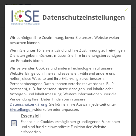
Skip
Men
Mit die
to
search
Datenschutzeinstellungen
main
content
Wir benötigen Ihre Zustimmung, bevor Sie unsere Website weiter
besuchen können.
Wenn Sie unter 16 Jahre alt sind und Ihre Zustimmung zu freiwilligen
Künstliche
Diensten geben möchten, müssen Sie Ihre Erziehungsberechtigten
um Erlaubnis bitten.
Intelligenz für die
Wir verwenden Cookies und andere Technologien auf unserer
Website. Einige von ihnen sind essenziell, während andere uns
MINT-Bildung
helfen, diese Website und Ihre Erfahrung zu verbessern.
Personenbezogene Daten können verarbeitet werden (z. B. IP-
nutzen
Adressen), z. B. für personalisierte Anzeigen und Inhalte oder
Anzeigen- und Inhaltsmessung.
Weitere Informationen über die
Verwendung Ihrer Daten finden Sie in unserer
Datenschutzerklärung
.
Sie können Ihre Auswahl jederzeit unter
Einstellungen
widerrufen oder anpassen.
Es folgt eine Liste der Service-Gruppen, für die e
Essenziell
Essenzielle Cookies ermöglichen grundlegende Funktionen
und sind für die einwandfreie Funktion der Website
RÜCKBLICK AUF EINEN WORKSHOP DER
erforderlich.
REIHE „1H4TEACHERS IN STEM“