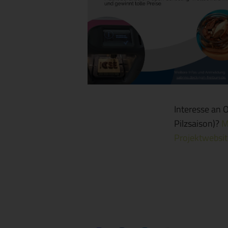
Interesse an 
Pilzsaison)?
M
Projektwebsi