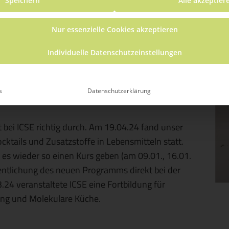
Speichern
Alle akzeptier
Rahel Brugger
Nur essenzielle Cookies akzeptieren
Individuelle Datenschutzeinstellungen
s
Datenschutzerklärung
bei ICSE richtig durch. Am 19.04.24 fand unser
tails und Zusatzstoffe in Lebensmitteln statt.
s wieder so einen Kurs geben (
am 09.01., 16.01.
ntlichung des neuen Programms direkt bei der
.24 veranstaltete ICSE eine Fortbildung für
ng und Molekulare Küche.