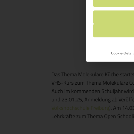
Cookie-Detail
Das Thema Molekulare Küche startet 
VHS-Kurs zum Thema Molekulare Cock
Auch im kommenden Schuljahr wird e
und 23.01.25, Anmeldung ab Veröffe
Volkshochschule Freiburg
)
. Am 14.03
Lehrkräfte zum Thema Open Schooli