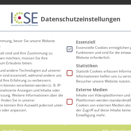
Datenschutzeinstellungen
innen
Lehrer*innen
Forschen und Lehren
Koop
Es folgt eine Liste der Ser
immung, bevor Sie unsere Website
Essenziell
.
Essenzielle Cookies ermöglichen
Funktionen und sind für die einwa
 alt sind und Ihre Zustimmung zu
Website erforderlich.
eben möchten, müssen Sie Ihre
um Erlaubnis bitten.
lare Küche startet
Statistiken
und andere Technologien auf unserer
Statistik Cookies erfassen Infor
en sind essenziell, während andere uns
Informationen helfen uns zu vers
nd Ihre Erfahrung zu verbessern.
Besucher unsere Website nutzen.
können verarbeitet werden (z. B. IP-
Externe Medien
sonalisierte Anzeigen und Inhalte oder
essung.
Weitere Informationen über die
Inhalte von Videoplattformen und
finden Sie in unserer
Plattformen werden standardmäßi
ie können Ihre Auswahl jederzeit unter
Cookies von externen Medien akz
n oder anpassen.
der Zugriff auf diese Inhalte kein
KURSE, OPEN SCHOOLING PROJEKTE UND VIELES 
Einwilligung mehr.