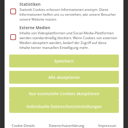
Statistiken
Statistik Cookies erfassen Informationen anonym. Diese
Informationen helfen uns zu verstehen, wie unsere Besucher
unsere Website nutzen.
Tuttlinger
Externe Medien
Inhalte von Videoplattformen und Social-Media-Plattformen
Schüler*innen
werden standardmäßig blockiert. Wenn Cookies von externen
Medien akzeptiert werden, bedarf der Zugriff auf diese
Inhalte keiner manuellen Einwilligung mehr.
zu Besuch in
Speichern
Istanbul
Alle akzeptieren
By
Chrissi Fischer
Allgemein
,
Kurz berichtet
,
Nur essenzielle Cookies akzeptieren
sciencefactory_news
Individuelle Datenschutzeinstellungen
Science Factory auf der STEMPD
Konferenz in Istanbul IKG Tuttlingen Am
Cookie-Details
Datenschutzerklärung
Impressum
Donnerstag, den 06.11.2025 ging es für