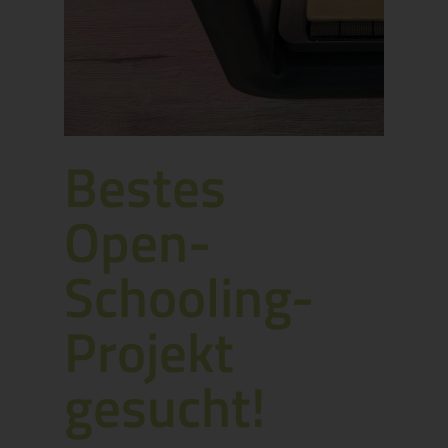
Bestes
Open-
Schooling-
Projekt
gesucht!