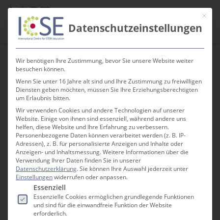
Skip
Men
Mit die
to
search
Datenschutzeinstellungen
main
content
Wir benötigen Ihre Zustimmung, bevor Sie unsere Website weiter
Category
besuchen können.
sciencefactory_news
Wenn Sie unter 16 Jahre alt sind und Ihre Zustimmung zu freiwilligen
Diensten geben möchten, müssen Sie Ihre Erziehungsberechtigten
um Erlaubnis bitten.
Wir verwenden Cookies und andere Technologien auf unserer
Website. Einige von ihnen sind essenziell, während andere uns
helfen, diese Website und Ihre Erfahrung zu verbessern.
Personenbezogene Daten können verarbeitet werden (z. B. IP-
Adressen), z. B. für personalisierte Anzeigen und Inhalte oder
Anzeigen- und Inhaltsmessung.
Weitere Informationen über die
Verwendung Ihrer Daten finden Sie in unserer
Datenschutzerklärung
.
Sie können Ihre Auswahl jederzeit unter
Einstellungen
widerrufen oder anpassen.
Es folgt eine Liste der Service-Gruppen, für die e
Essenziell
Essenzielle Cookies ermöglichen grundlegende Funktionen
und sind für die einwandfreie Funktion der Website
erforderlich.