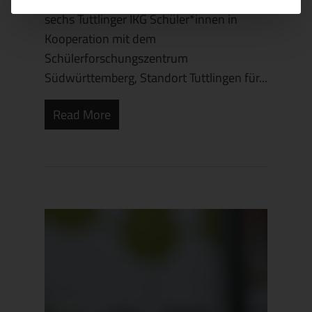
sechs Tuttlinger IKG Schüler*innen in
Kooperation mit dem
Schülerforschungszentrum
Südwürttemberg, Standort Tuttlingen für...
Read More