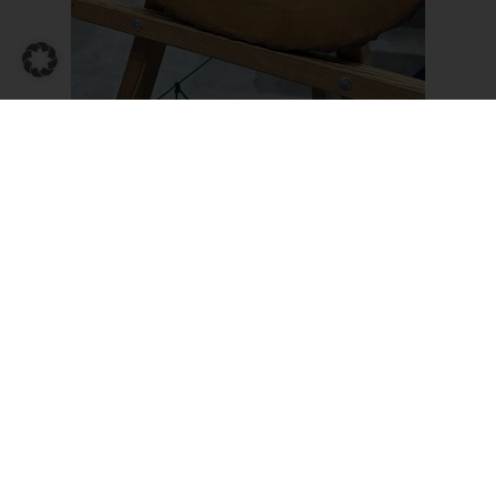
ICSE Factory
Workshops
By
Chrissi Fischer
Kurz berichtet
,
sciencefactory_news
Im Fokus: Nachhaltigkeit, Gesundheit und
Digitalisierung Rahel Brugger Ende
November 2023 starten unsere
Workshops der ICSE Science Factory zu
den Themen Nachhaltigkeit, Gesundheit