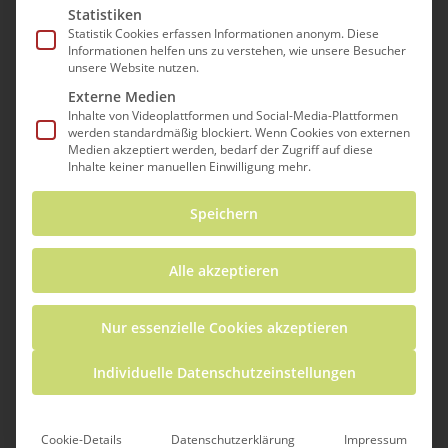
NEUES AUS DER ICSE SCIENCE FACTORY
Statistiken
Statistik Cookies erfassen Informationen anonym. Diese
Informationen helfen uns zu verstehen, wie unsere Besucher
unsere Website nutzen.
Unsere Projektpartner vom
Externe Medien
Schülerforschungszentrum Tuttlingen
Inhalte von Videoplattformen und Social-Media-Plattformen
werden standardmäßig blockiert. Wenn Cookies von externen
setzen ihr Engagement in unserem
Medien akzeptiert werden, bedarf der Zugriff auf diese
Horizon Europe Projekt
ICSE Science
Inhalte keiner manuellen Einwilligung mehr.
Factory
am Immanuel-Kant-Gymnasium
Speichern
(IKG) fort: Nach dem erfolgreichen Start
des internationalen digitalen BNE-
Alle akzeptieren
Austauschprogramms im Januar fand am
26. Mai 2025 bereits die zweite
Nur essenzielle Cookies akzeptieren
gemeinsame Projektrunde mit der Maya
School in Ankara (Türkei) statt.
Individuelle Datenschutzeinstellungen
Das Austauschprogramm verbindet
Cookie-Details
Datenschutzerklärung
Impressum