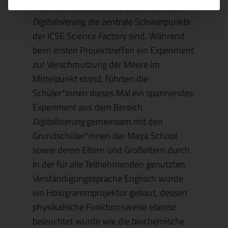
Themen wie
Green Deal, Gesundheit und
Digitalisierung,
die zentrale Schwerpunkte
der ICSE Science Factory sind. Während
beim ersten Projekttreffen ein Experiment
zur Verschmutzung der Meere im
Mittelpunkt stand, führten die
Schüler*innen dieses Mal ein spannendes
Experiment aus dem Bereich
Digitalisierung
gemeinsam mit den
Grundschüler*innen der Maya School
sowie deren Eltern und Großeltern durch.
In der für alle Teilnehmenden genutzten
Verständigungssprache Englisch wurde
ein Hologrammprojektor gebaut, dessen
physikalische Funktionsweise ebenso
beleuchtet wurde wie die biochemische