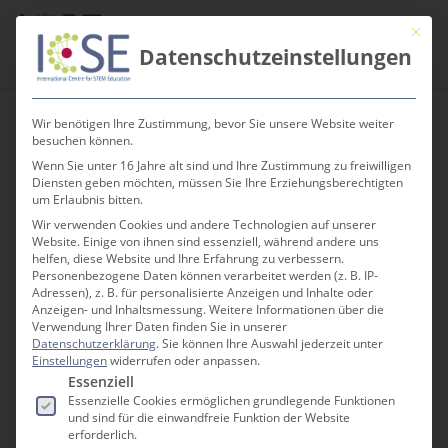
Skip
Men
Mit die
to
search
Datenschutzeinstellungen
main
content
Wir benötigen Ihre Zustimmung, bevor Sie unsere Website weiter
besuchen können.
Wenn Sie unter 16 Jahre alt sind und Ihre Zustimmung zu freiwilligen
Internationales
Diensten geben möchten, müssen Sie Ihre Erziehungsberechtigten
um Erlaubnis bitten.
BNE-Projekt am
Wir verwenden Cookies und andere Technologien auf unserer
Website. Einige von ihnen sind essenziell, während andere uns
Immanuel-Kant-
helfen, diese Website und Ihre Erfahrung zu verbessern.
Personenbezogene Daten können verarbeitet werden (z. B. IP-
Gymnasium wird
Adressen), z. B. für personalisierte Anzeigen und Inhalte oder
Anzeigen- und Inhaltsmessung.
Weitere Informationen über die
ausgebaut
Verwendung Ihrer Daten finden Sie in unserer
Datenschutzerklärung
.
Sie können Ihre Auswahl jederzeit unter
Einstellungen
widerrufen oder anpassen.
Es folgt eine Liste der Service-Gruppen, für die e
Essenziell
Essenzielle Cookies ermöglichen grundlegende Funktionen
und sind für die einwandfreie Funktion der Website
erforderlich.