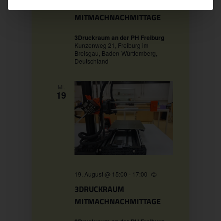
3DRUCKRAUM
MITMACHNACHMITTAGE
3Druckraum an der PH Freiburg
Kunzenweg 21, Freiburg im
Breisgau, Baden-Württemberg,
Deutschland
MI.
19
19. August @ 15:00
-
17:00
Wiederholung
3DRUCKRAUM
MITMACHNACHMITTAGE