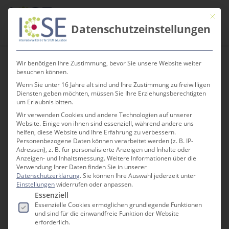
Skip
Men
Mit die
to
search
Datenschutzeinstellungen
main
content
Wir benötigen Ihre Zustimmung, bevor Sie unsere Website weiter
besuchen können.
Aktuelles
Wenn Sie unter 16 Jahre alt sind und Ihre Zustimmung zu freiwilligen
Diensten geben möchten, müssen Sie Ihre Erziehungsberechtigten
um Erlaubnis bitten.
Wir verwenden Cookies und andere Technologien auf unserer
Website. Einige von ihnen sind essenziell, während andere uns
SPANNENDE VERANSTALTUNGEN,
helfen, diese Website und Ihre Erfahrung zu verbessern.
INFORMATIVE BERICHTE UND UNSER ICSE
Personenbezogene Daten können verarbeitet werden (z. B. IP-
NEWSLETTER
Adressen), z. B. für personalisierte Anzeigen und Inhalte oder
Anzeigen- und Inhaltsmessung.
Weitere Informationen über die
Verwendung Ihrer Daten finden Sie in unserer
Datenschutzerklärung
.
Sie können Ihre Auswahl jederzeit unter
Einstellungen
widerrufen oder anpassen.
Veranstaltungen
Es folgt eine Liste der Service-Gruppen, für die e
Essenziell
Essenzielle Cookies ermöglichen grundlegende Funktionen
und sind für die einwandfreie Funktion der Website
Kalender
erforderlich.