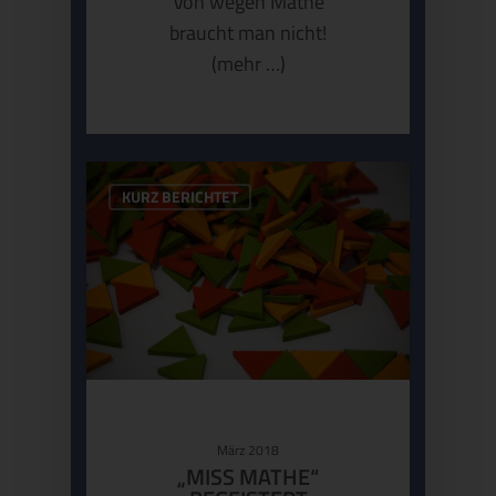
Von wegen Mathe
braucht man nicht!
(mehr …)
KURZ BERICHTET
März 2018
„MISS MATHE“